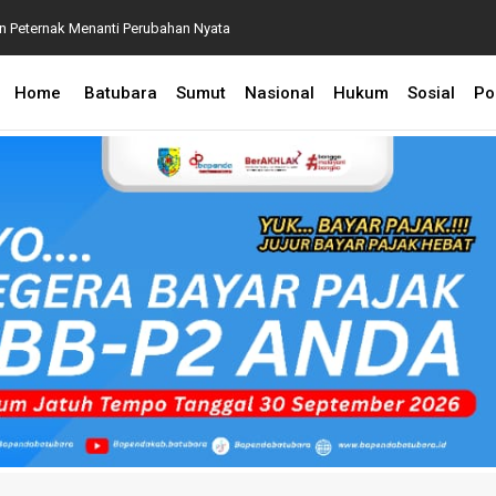
an Peternak Menanti Perubahan Nyata
P2 2026, Perkuat Sinergi Kecamatan dan Desa Demi
Home
Batubara
Sumut
Nasional
Hukum
Sosial
Pol
 BPA Terapkan Manajemen Risiko Pemulihan Aset
 Penanganan Perkara Dugaan Korupsi dan TPPU yang
aksaan Agung
an Lingkungan, CSR Inalum Diharapkan Berdampak
astikan Pelayanan Publik Hadir hingga Desa