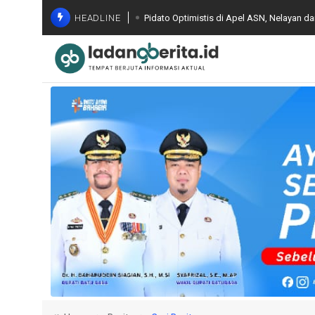
HEADLINE
Pidato Optimistis di Apel ASN, Nelayan d
Bapenda Batu Bara Evaluasi Capaian PBB-
Optimalisasi PAD
Gelar FGD ke Jajaran Seluruh Indonesia,
Terintegrasi dan Pemanfaatan AI
Komisi Kejaksaan RI Lakukan Pemantauan
Melibatkan Mantan Jampidsus, FA di Kej
Wagub Sumut Minta Perkuat Pendidikan d
Luas di Batu Bara
Wakil Bupati Syafrizal Tinjau BERLAYAR, P