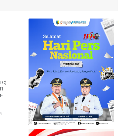
TC)
TI
t-
18