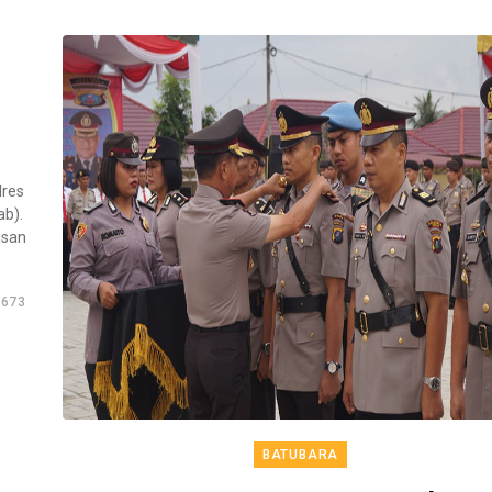
lres
ab).
usan
673
BATUBARA