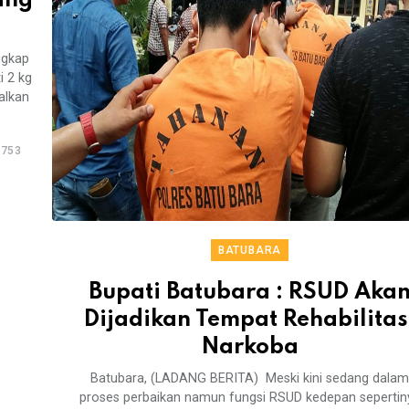
ing
ngkap
i 2 kg
alkan
753
BATUBARA
Bupati Batubara : RSUD Aka
Dijadikan Tempat Rehabilitas
Narkoba
Batubara, (LADANG BERITA) Meski kini sedang dalam
proses perbaikan namun fungsi RSUD kedepan sepertin