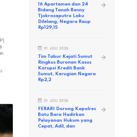
16 Apartemen dan 24
Bidang Tanah Benny
Tjokrosaputro Laku
Dilelang, Negara Raup
Rp129,15
P)
b
31 JULI 2026
an
Tim Tabur Kejati Sumut
Ringkus Buronan Kasus
Korupsi Kredit Bank
76
Sumut, Kerugian Negara
Rp2,2
31 JULI 2026
FERARI Dorong Kapolres
Batu Bara Hadirkan
Pelayanan Hukum yang
Cepat, Adil, dan