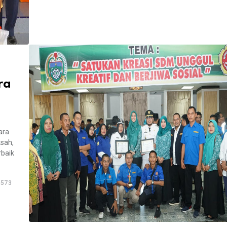
ra
ara
sah,
rbaik
573