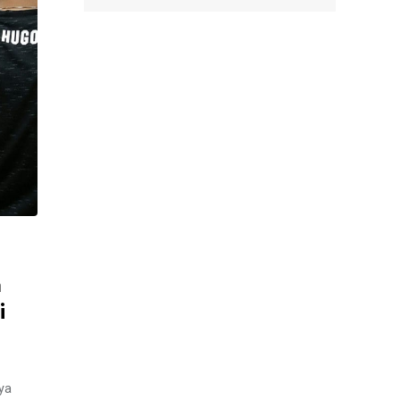
n
i
ya