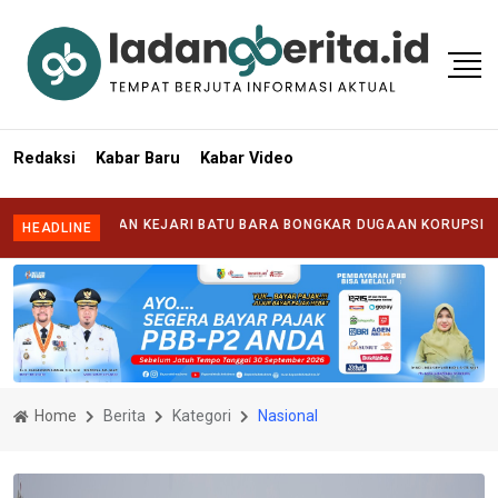
Redaksi
Kabar Baru
Kabar Video
 KEJARI BATU BARA BONGKAR DUGAAN KORUPSI DI DUA OPD
|
BUPAT
HEADLINE
Home
Berita
Kategori
Nasional