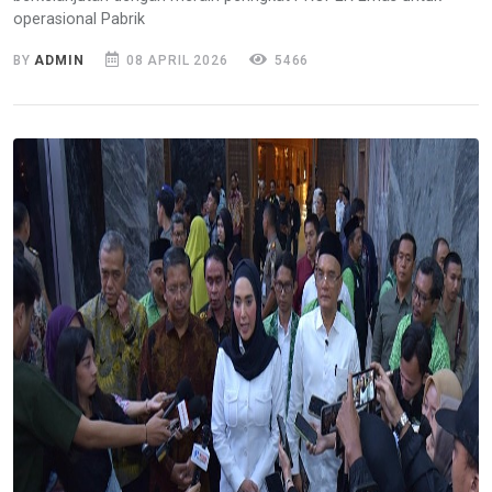
operasional Pabrik
BY
ADMIN
08 APRIL 2026
5466