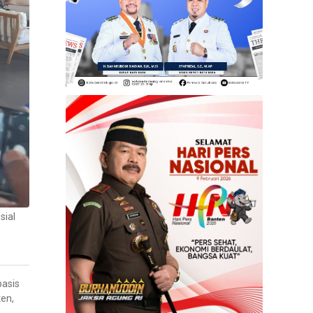
sial
basis
en,