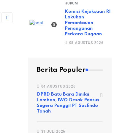
HUKUM
Komisi Kejaksaan RI
Lakukan
Pemantauan
Penanganan
Perkara Dugaan
05 AGUSTUS 2026
NASIONAL
Buya Syafii Maarif Wafat, Kapolri: Kita Kehilangan
Berita Populer
27 MEI 2022
04 AGUSTUS 2026
DPRD Batu Bara Dinilai
Lamban, IWO Desak Pansus
Segera Panggil PT Socfindo
Tanah
31 JULI 2026