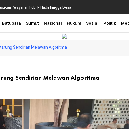
astikan Pelayanan Publik Hadir hingga Desa
Pidato Optimistis di
Batubara
Sumut
Nasional
Hukum
Sosial
Politik
Me
rtarung Sendirian Melawan Algoritma
tarung Sendirian Melawan Algoritma