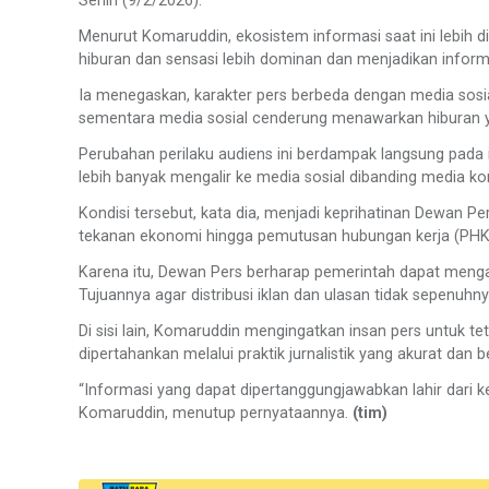
Senin (9/2/2026).
Menurut Komaruddin, ekosistem informasi saat ini lebih d
hiburan dan sensasi lebih dominan dan menjadikan infor
Ia menegaskan, karakter pers berbeda dengan media sosial.
sementara media sosial cenderung menawarkan hiburan y
Perubahan perilaku audiens ini berdampak langsung pada 
lebih banyak mengalir ke media sosial dibanding media ko
Kondisi tersebut, kata dia, menjadi keprihatinan Dewan Per
tekanan ekonomi hingga pemutusan hubungan kerja (PHK
Karena itu, Dewan Pers berharap pemerintah dapat menga
Tujuannya agar distribusi iklan dan ulasan tidak sepenuh
Di sisi lain, Komaruddin mengingatkan insan pers untuk t
dipertahankan melalui praktik jurnalistik yang akurat dan 
“Informasi yang dapat dipertanggungjawabkan lahir dari ke
Komaruddin, menutup pernyataannya.
(tim)