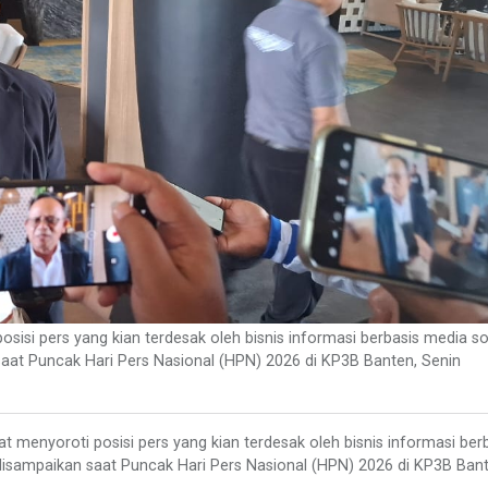
isi pers yang kian terdesak oleh bisnis informasi berbasis media so
saat Puncak Hari Pers Nasional (HPN) 2026 di KP3B Banten, Senin
menyoroti posisi pers yang kian terdesak oleh bisnis informasi ber
 disampaikan saat Puncak Hari Pers Nasional (HPN) 2026 di KP3B Bant