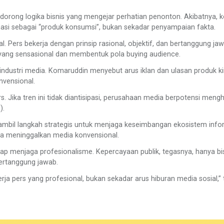
idorong logika bisnis yang mengejar perhatian penonton. Akibatnya, 
masi sebagai “produk konsumsi”, bukan sekadar penyampaian fakta.
 Pers bekerja dengan prinsip rasional, objektif, dan bertanggung jaw
ang sensasional dan membentuk pola buying audience.
industri media. Komaruddin menyebut arus iklan dan ulasan produk ki
nvensional.
s. Jika tren ini tidak diantisipasi, perusahaan media berpotensi meng
).
mbil langkah strategis untuk menjaga keseimbangan ekosistem info
nya meninggalkan media konvensional.
etap menjaga profesionalisme. Kepercayaan publik, tegasnya, hanya bi
bertanggung jawab.
rja pers yang profesional, bukan sekadar arus hiburan media sosial,”