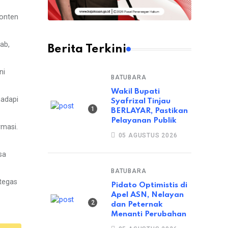
konten
ab,
Berita Terkini
ni
BATUBARA
Wakil Bupati
hadapi
Syafrizal Tinjau
BERLAYAR, Pastikan
Pelayanan Publik
rmasi.
05 AGUSTUS 2026
sa
BATUBARA
 tegas
Pidato Optimistis di
Apel ASN, Nelayan
dan Peternak
Menanti Perubahan