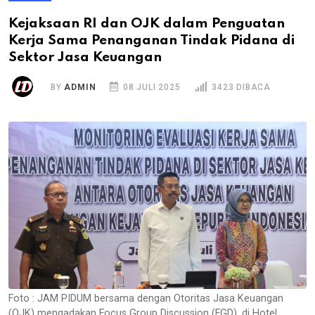
Kejaksaan RI dan OJK dalam Penguatan
Kerja Sama Penanganan Tindak Pidana di
Sektor Jasa Keuangan
BY
ADMIN
08 JULI 2025
3423 DIBACA
Foto : JAM PIDUM bersama dengan Otoritas Jasa Keuangan
(OJK) mengadakan Focus Group Discussion (FGD), di Hotel