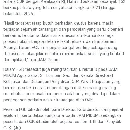
antara OJK dengan Kejaksaan RI. Hal ini dibuktikan sebanyak 152
berkas perkara yang telah dinyatakan lengkap (P-21) hingga
bulan Juni 2025.
“Hasil tersebut tetap butuh perhatian khusus karena masih
terdapat sejumlah tantangan dan persoalan yang perlu dibenahi
bersama, terutama dalam sinkronisasi alur komunikasi agar
proses hukum berjalan lebih efektif, efisien, dan transparan.
Adanya forum FGD ini menjadi sangat penting sebagai ruang
diskusi dan tukar pikiran dalam merumuskan solusi yang konkret
dan aplikatif,” ujar JAM-Pidum.
Dalam FGD tersebut juga menghadirkan Direktur D pada JAM
PIDUM Agus Sahat ST Lumban Gaol dan Kepala Direktorat
Kebijakan dan Dukungan Penyidikan OJK Wiwit Puspasari yang
bertindak selaku narasumber dengan materi masing-masing
membahas permasalahan permasalahan yang dihadapi dalam
penanganan perkara sektor keuangan oleh OJK.
Peserta FGD dihadiri oleh para Direktur, Koordinator dan pejabat
eselon III serta Jaksa Fungsional pada JAM PIDUM, sedangkan
peserta dari OJK dihadiri oleh pejabat eselon II, III dan Penyidik
OJK.
(Js)