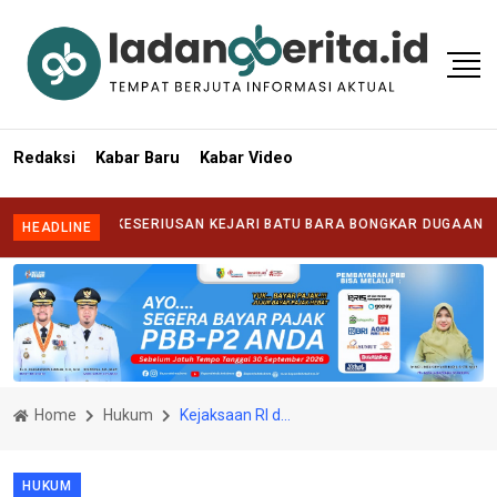
Redaksi
Kabar Baru
Kabar Video
NTANG KESERIUSAN KEJARI BATU BARA BONGKAR DUGAAN KORUPSI 
HEADLINE
Home
Hukum
Kejaksaan RI dan OJK dalam Penguatan Kerja Sama Penanganan Tindak Pidana di Sektor Jasa Keuangan
HUKUM