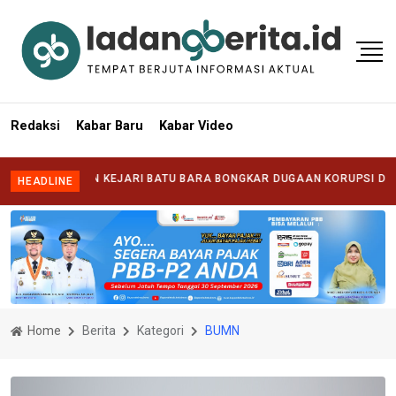
Redaksi
Kabar Baru
Kabar Video
 KEJARI BATU BARA BONGKAR DUGAAN KORUPSI DI DUA OPD
|
BUPATI
HEADLINE
Home
Berita
Kategori
BUMN