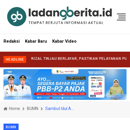
Redaksi
Kabar Baru
Kabar Video
ATI SYAFRIZAL TINJAU BERLAYAR, PASTIKAN PELAYANAN PUBLIK HAD
HEADLINE
Home
BUMN
Sambut Idul Adha 1447 H, INALUM Salurkan 107 Hewan Kurban di Sumatera Utara
BUMN