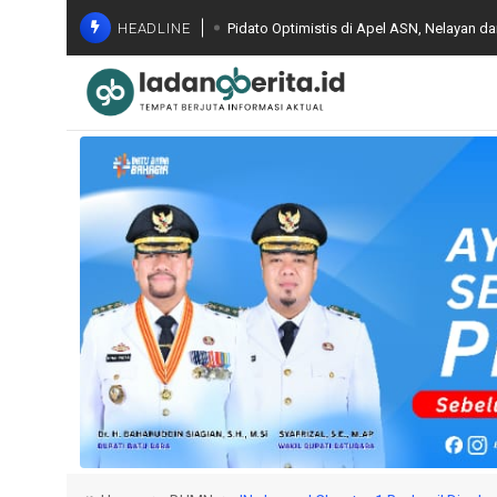
HEADLINE
Pidato Optimistis di Apel ASN, Nelayan d
Bapenda Batu Bara Evaluasi Capaian PBB-
Optimalisasi PAD
Gelar FGD ke Jajaran Seluruh Indonesia,
Terintegrasi dan Pemanfaatan AI
Komisi Kejaksaan RI Lakukan Pemantauan
Melibatkan Mantan Jampidsus, FA di Kej
Wagub Sumut Minta Perkuat Pendidikan d
Luas di Batu Bara
Wakil Bupati Syafrizal Tinjau BERLAYAR, P