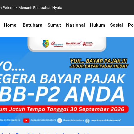
an Peternak Menanti Perubahan Nyata
P2 2026, Perkuat Sinergi Kecamatan dan Desa Demi
Home
Batubara
Sumut
Nasional
Hukum
Sosial
Pol
 BPA Terapkan Manajemen Risiko Pemulihan Aset
 Penanganan Perkara Dugaan Korupsi dan TPPU yang
aksaan Agung
an Lingkungan, CSR Inalum Diharapkan Berdampak
astikan Pelayanan Publik Hadir hingga Desa