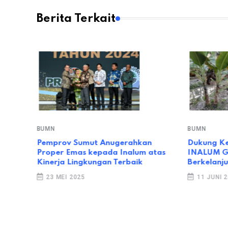
Berita Terkait
BUMN
BUMN
Pemprov Sumut Anugerahkan
Dukung K
Proper Emas kepada Inalum atas
INALUM Ge
Kinerja Lingkungan Terbaik
Berkelanju
23 MEI 2025
11 JUNI 