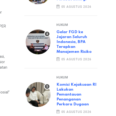
05 AGUSTUS 2026
ar
HUKUM
OPER
Gelar FGD ke
Jajaran Seluruh
Indonesia, BPA
Terapkan
Manajemen Risiko
si,
05 AGUSTUS 2026
ior
iatan
HUKUM
Komisi Kejaksaan RI
Lakukan
osial”
Pemantauan
Penanganan
Perkara Dugaan
05 AGUSTUS 2026