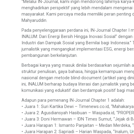
“Melalui IN-Journal, kami ingin mendorong lahirnya karya-k
menghadirkan perspektif yang lebih mendalam mengenai isu
masyarakat. Kami percaya media memiliki peran penting 
Mahyaruddin.
Pada penyelenggaraan perdana ini, IN-Journal Chapter I 
INALUM: Dari Energi Bersih Hingga Inovasi Sosial” dengan 
Industri dan Dampak Sosial yang Bernilai bagi Indonesia
jurnalistik yang mengangkat implementasi ESG, energi bersi
pembangunan berkelanjutan.
Berbagai karya yang masuk dinilai berdasarkan sejumlah aspek
struktur penulisan, gaya bahasa, hingga kemampuan menghad
nasional dengan metode blind-document (artikel yang dinil
ini, INALUM berharap budaya literasi dan jurnalistik yang
komunikasi yang edukatif dan berdampak positif bagi mas
Adapun para pemenang IN-Journal Chapter 1 adalah:
• Juara 1: Suri Kartika Dewi – Timenews.co.id, “Mahakary
• Juara 2: Agusdiansyah Hasibuan – Waspada.id, “PROPE
• Juara 3: Doni Hermawan – IDN Times Sumut, “Jejak di Ba
• Juara Harapan 1: Ismanto Panjaitan – Medan Merdeka, 
• Juara Harapan 2: Sapriadi – Harian Waspada, “Inalum, U