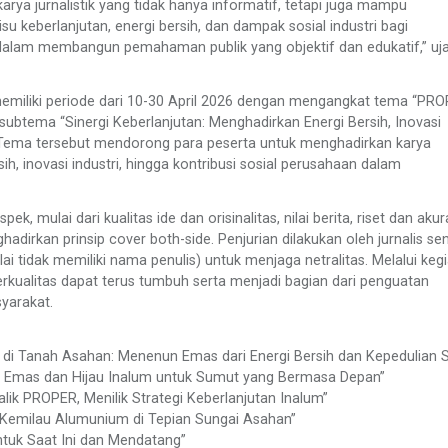
arya jurnalistik yang tidak hanya informatif, tetapi juga mampu
 keberlanjutan, energi bersih, dan dampak sosial industri bagi
dalam membangun pemahaman publik yang objektif dan edukatif,” uj
memiliki periode dari 10-30 April 2026 dengan mengangkat tema “PR
subtema “Sinergi Keberlanjutan: Menghadirkan Energi Bersih, Inovasi
.” Tema tersebut mendorong para peserta untuk menghadirkan karya
h, inovasi industri, hingga kontribusi sosial perusahaan dalam
, mulai dari kualitas ide dan orisinalitas, nilai berita, riset dan akura
irkan prinsip cover both-side. Penjurian dilakukan oleh jurnalis sen
ai tidak memiliki nama penulis) untuk menjaga netralitas. Melalui keg
 berkualitas dapat terus tumbuh serta menjadi bagian dari penguatan
yarakat.
a di Tanah Asahan: Menenun Emas dari Energi Bersih dan Kepedulian S
R Emas dan Hijau Inalum untuk Sumut yang Bermasa Depan”
lik PROPER, Menilik Strategi Keberlanjutan Inalum”
“Kemilau Alumunium di Tepian Sungai Asahan”
ntuk Saat Ini dan Mendatang”