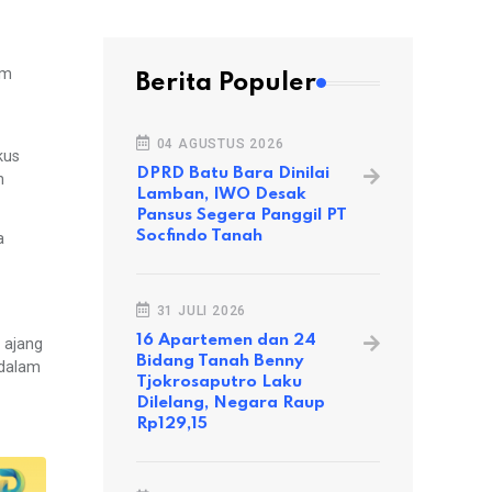
am
Berita Populer
04 AGUSTUS 2026
kus
DPRD Batu Bara Dinilai
h
Lamban, IWO Desak
Pansus Segera Panggil PT
Socfindo Tanah
a
31 JULI 2026
16 Apartemen dan 24
i ajang
Bidang Tanah Benny
 dalam
Tjokrosaputro Laku
Dilelang, Negara Raup
Rp129,15