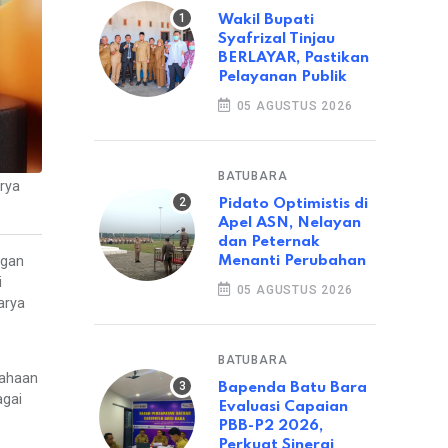
Wakil Bupati
Syafrizal Tinjau
BERLAYAR, Pastikan
Pelayanan Publik
05 AGUSTUS 2026
BATUBARA
arya
Pidato Optimistis di
Apel ASN, Nelayan
dan Peternak
ngan
Menanti Perubahan
i
05 AGUSTUS 2026
arya
BATUBARA
sahaan
Bapenda Batu Bara
agai
Evaluasi Capaian
PBB-P2 2026,
Perkuat Sinergi