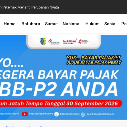
an Peternak Menanti Perubahan Nyata
P2 2026, Perkuat Sinergi Kecamatan dan Desa Demi
Home
Batubara
Sumut
Nasional
Hukum
Sosial
Pol
 BPA Terapkan Manajemen Risiko Pemulihan Aset
 Penanganan Perkara Dugaan Korupsi dan TPPU yang
aksaan Agung
an Lingkungan, CSR Inalum Diharapkan Berdampak
astikan Pelayanan Publik Hadir hingga Desa