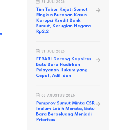
31 JULI 2026
Tim Tabur Kejati Sumut
Ringkus Buronan Kasus
Korupsi Kredit Bank
Sumut, Kerugian Negara
MEDAN
MEDAN
Rp2,2
a
Bertemu Langsung Dengan Wali
Indeks Eko
Kota Medan, Masyarakat Minta
Indonesia P
Adanya Penambahan Lampu
Keuangan 
Penerangan Dijalan Tembakau 17
31 JULI 2026
03 AGUST
FERARI Dorong Kapolres
15 AGUSTUS 2023
Batu Bara Hadirkan
Pelayanan Hukum yang
Cepat, Adil, dan
05 AGUSTUS 2026
Pemprov Sumut Minta CSR
Inalum Lebih Merata, Batu
Bara Berpeluang Menjadi
Prioritas