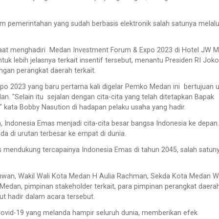
m pemerintahan yang sudah berbasis elektronik salah satunya melalu
aat menghadiri Medan Investment Forum & Expo 2023 di Hotel JW Ma
uk lebih jelasnya terkait insentif tersebut, menantu Presiden RI Joko
gan perangkat daerah terkait.
o 2023 yang baru pertama kali digelar Pemko Medan ini bertujuan 
n. "Selain itu sejalan dengan cita-cita yang telah ditetapkan Bapak
" kata Bobby Nasution di hadapan pelaku usaha yang hadir.
, Indonesia Emas menjadi cita-cita besar bangsa Indonesia ke depan.
a di urutan terbesar ke empat di dunia.
s mendukung tercapainya Indonesia Emas di tahun 2045, salah satun
wan, Wakil Wali Kota Medan H Aulia Rachman, Sekda Kota Medan Wi
edan, pimpinan stakeholder terkait, para pimpinan perangkat daerah
 hadir dalam acara tersebut.
vid-19 yang melanda hampir seluruh dunia, memberikan efek