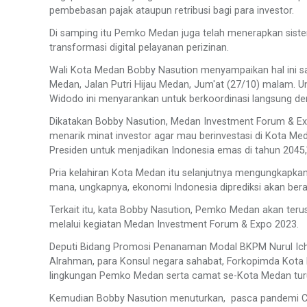
pembebasan pajak ataupun retribusi bagi para investor.
Di samping itu Pemko Medan juga telah menerapkan siste
transformasi digital pelayanan perizinan.
Wali Kota Medan Bobby Nasution menyampaikan hal ini s
Medan, Jalan Putri Hijau Medan, Jum'at (27/10) malam. Unt
Widodo ini menyarankan untuk berkoordinasi langsung den
Dikatakan Bobby Nasution, Medan Investment Forum & Exp
menarik minat investor agar mau berinvestasi di Kota Meda
Presiden untuk menjadikan Indonesia emas di tahun 2045,
Pria kelahiran Kota Medan itu selanjutnya mengungkapkan
mana, ungkapnya, ekonomi Indonesia diprediksi akan berad
Terkait itu, kata Bobby Nasution, Pemko Medan akan teru
melalui kegiatan Medan Investment Forum & Expo 2023.
Deputi Bidang Promosi Penanaman Modal BKPM Nurul Ich
Alrahman, para Konsul negara sahabat, Forkopimda Kota M
lingkungan Pemko Medan serta camat se-Kota Medan turut
Kemudian Bobby Nasution menuturkan, pasca pandemi Co