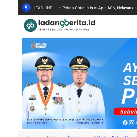
HEADLINE
Pidato Optimistis di Apel ASN, Nelayan d
Bapenda Batu Bara Evaluasi Capaian PBB-
Optimalisasi PAD
Gelar FGD ke Jajaran Seluruh Indonesia,
Terintegrasi dan Pemanfaatan AI
Komisi Kejaksaan RI Lakukan Pemantauan
Melibatkan Mantan Jampidsus, FA di Kej
Wagub Sumut Minta Perkuat Pendidikan d
Luas di Batu Bara
Wakil Bupati Syafrizal Tinjau BERLAYAR, P