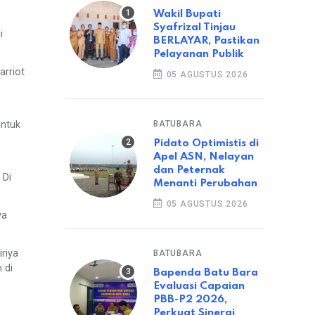
Wakil Bupati
Syafrizal Tinjau
i
BERLAYAR, Pastikan
Pelayanan Publik
rriot
05 AGUSTUS 2026
BATUBARA
untuk
Pidato Optimistis di
Apel ASN, Nelayan
dan Peternak
 Di
Menanti Perubahan
05 AGUSTUS 2026
ya
riya
BATUBARA
 di
Bapenda Batu Bara
Evaluasi Capaian
PBB-P2 2026,
Perkuat Sinergi