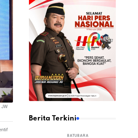
l JW
Berita Terkini
ntif
BATUBARA