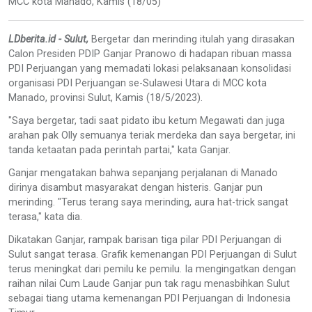
MCC kota Manado, Kamis (18/05)
LDberita.id - Sulut,
Bergetar dan merinding itulah yang dirasakan
Calon Presiden PDIP Ganjar Pranowo di hadapan ribuan massa
PDI Perjuangan yang memadati lokasi pelaksanaan konsolidasi
organisasi PDI Perjuangan se-Sulawesi Utara di MCC kota
Manado, provinsi Sulut, Kamis (18/5/2023).
"Saya bergetar, tadi saat pidato ibu ketum Megawati dan juga
arahan pak Olly semuanya teriak merdeka dan saya bergetar, ini
tanda ketaatan pada perintah partai," kata Ganjar.
Ganjar mengatakan bahwa sepanjang perjalanan di Manado
dirinya disambut masyarakat dengan histeris. Ganjar pun
merinding. "Terus terang saya merinding, aura hat-trick sangat
terasa," kata dia.
Dikatakan Ganjar, rampak barisan tiga pilar PDI Perjuangan di
Sulut sangat terasa. Grafik kemenangan PDI Perjuangan di Sulut
terus meningkat dari pemilu ke pemilu. Ia mengingatkan dengan
raihan nilai Cum Laude Ganjar pun tak ragu menasbihkan Sulut
sebagai tiang utama kemenangan PDI Perjuangan di Indonesia