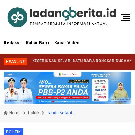
Redaksi
Kabar Baru
Kabar Video
ANTANG KESERIUSAN KEJARI BATU BARA BONGKAR DUGAAN KORUPSI 
HEADLINE
Home
Politik
Tanda Ketaatan Partai, Ganjar Pranowo Rasakan Aura Kemenangan PDI Perjuangan
POLITIK