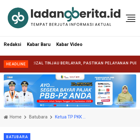
Redaksi
Kabar Baru
Kabar Video
ATI SYAFRIZAL TINJAU BERLAYAR, PASTIKAN PELAYANAN PUBLIK HADI
HEADLINE
Home
Batubara
Ketua TP PKK Berharap Kreasi Menu Olahan Ikan Dapat Meningkatkan Angka Konsumsi Ikan
BATUBARA