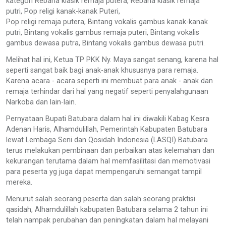
kategori Rebana klasik remaja putera, Rebana klasik remaja
putri, Pop religi kanak-kanak Puteri,
Pop religi remaja putera, Bintang vokalis gambus kanak-kanak
putri, Bintang vokalis gambus remaja puteri, Bintang vokalis
gambus dewasa putra, Bintang vokalis gambus dewasa putri.
Melihat hal ini, Ketua TP PKK Ny. Maya sangat senang, karena hal
seperti sangat baik bagi anak-anak khususnya para remaja.
Karena acara - acara seperti ini membuat para anak - anak dan
remaja terhindar dari hal yang negatif seperti penyalahgunaan
Narkoba dan lain-lain.
Pernyataan Bupati Batubara dalam hal ini diwakili Kabag Kesra
Adenan Haris, Alhamdulillah, Pemerintah Kabupaten Batubara
lewat Lembaga Seni dan Qosidah Indonesia (LASQI) Batubara
terus melakukan pembinaan dan perbaikan atas kelemahan dan
kekurangan terutama dalam hal memfasilitasi dan memotivasi
para peserta yg juga dapat mempengaruhi semangat tampil
mereka.
Menurut salah seorang peserta dan salah seorang praktisi
qasidah, Alhamdulillah kabupaten Batubara selama 2 tahun ini
telah nampak perubahan dan peningkatan dalam hal melayani