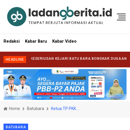
Redaksi
Kabar Baru
Kabar Video
ANTANG KESERIUSAN KEJARI BATU BARA BONGKAR DUGAAN KORUPSI 
HEADLINE
Home
Batubara
Ketua TP PKK Batubara Memberikan Uang Saku Kepada Kafilah Lomba Festival Seni Dan Qosidah Ke 25 Tingkat Sumatera Utara
BATUBARA