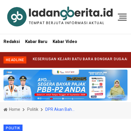
Redaksi
Kabar Baru
Kabar Video
TANTANG KESERIUSAN KEJARI BATU BARA BONGKAR DUGAAN KORUPSI
HEADLINE
Home
Politik
DPR Akan Bahas Perppu Cipta Kerja di Masa Sidang Pekan Depan
POLITIK