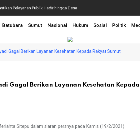
astikan Pelayanan Publik Hadir hingga Desa
Pidato Optimistis di
Batubara
Sumut
Nasional
Hukum
Sosial
Politik
Me
yadi Gagal Berikan Layanan Kesehatan Kepada Rakyat Sumut
adi Gagal Berikan Layanan Kesehatan Kepada
 Meriahta Sitepu dalam siaran persnya pada Kamis (19/2/2021)