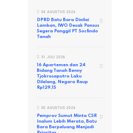
04 AGUSTUS 2026
DPRD Batu Bara Dinilai
SUMUT
Lamban, IWO Desak Pansus
Enam Gamot Perlanaan Diberhentikan, Rekomendasi
Segera Panggil PT Socfindo
Tanah
06 MEI 2020
31 JULI 2026
16 Apartemen dan 24
Bidang Tanah Benny
Tjokrosaputro Laku
Dilelang, Negara Raup
Rp129,15
05 AGUSTUS 2026
Pemprov Sumut Minta CSR
Inalum Lebih Merata, Batu
Bara Berpeluang Menjadi
Prioritas