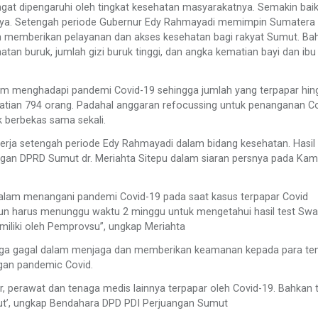
at dipengaruhi oleh tingkat kesehatan masyarakatnya. Semakin bai
ya. Setengah periode Gubernur Edy Rahmayadi memimpin Sumatera 
am memberikan pelayanan dan akses kesehatan bagi rakyat Sumut. Ba
tan buruk, jumlah gizi buruk tinggi, dan angka kematian bayi dan ibu
lam menghadapi pandemi Covid-19 sehingga jumlah yang terpapar hin
matian 794 orang. Padahal anggaran refocussing untuk penanganan Co
k berbekas sama sekali.
inerja setengah periode Edy Rahmayadi dalam bidang kesehatan. Hasil
uangan DPRD Sumut dr. Meriahta Sitepu dalam siaran persnya pada Kam
alam menangani pandemi Covid-19 pada saat kasus terpapar Covid
 pun harus menunggu waktu 2 minggu untuk mengetahui hasil test Swa
imiliki oleh Pemprovsu”, ungkap Meriahta
u juga gagal dalam menjaga dan memberikan keamanan kepada para te
gan pandemic Covid.
ter, perawat dan tenaga medis lainnya terpapar oleh Covid-19. Bahkan 
ebut’, ungkap Bendahara DPD PDI Perjuangan Sumut