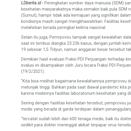
LDberita.id -
Peningkatan sumber daya manusia (SDM) sang
kesehatan masyarakatnya maka semakin baik pula SDM n
(Sumut), hampir tidak ada kemajuan yang signifikan dal
kondisinya masih sangat mengkhawatirkan. Fasilitas keseha
melahirkan berada peringkat kelima nasional.
Selain itu juga, Pemrpovsu tampak sangat kewalahan da
saat ini tembus diangka 23.236 kasus, dengan jumlah ke
19 sebesar 1,5 Trilyun, namun anggaran besar tersebut ta
Demikian hasil evaluasi Fraksi PDI Perjuangan terhadap k
evalusi ini disampaikan oleh Juru bicara Fraksi PDI Perj
(19/2/2021).
“Kita bisa melihat bagaimana kewalahannya pemprovsu d
melonjak tinggi. Bahkan pada saat diawal pandemic kita
karena miskinnya fasilitas laboratorium kesehatan yang d
Seiring dengan fasilitas kesehatan tersebut, pemprovs
medis yang berada di garda terdepan dalam penanggulan
“tercatat sudah lebih dari 600 tenaga medis, baik itu dok
sedikit para dokter meninggal akibat terpapar virus ters