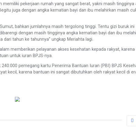
memiliki pekerjaan rumah yang sangat berat, yakni masih tingginya
 Begitu juga dengan angka kematian bayi dan ibu melahirkan masih cu
i Sumut, bahkan jumlahnya masih tergolong tinggi. Tentu gizi buruk ini
a dibarengi dengan masih tingginya angka kematian bayi dan ibu melahi
 dari tahun ke tahunnya” ungkap Meriahta lagi.
dalam memberikan pelayanan akses kesehatan kepada rakyat, karena
tuan untuk iuran BPJS-nya.
k 240.000 pemegang kartu Penerima Bantuan Iuran (PBI) BPJS Keseh
at kecil, karena bantuan ini sangat dibutuhkan oleh rakyat kecil di er