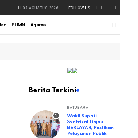
 Apel ASN, Nelayan dan Peternak Menanti Perubahan Nyata
FOLLOW US:
07 AGUSTUS 2026
dan
BUMN
Agama
Berita Terkini
BATUBARA
Wakil Bupati
Syafrizal Tinjau
BERLAYAR, Pastikan
Pelayanan Publik