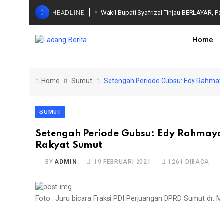
HEADLINE
Wakil Bupati Syafrizal Tinjau BERLAYAR, P
Home
Home
Sumut
Setengah Periode Gubsu: Edy Rahma
SUMUT
Setengah Periode Gubsu: Edy Rahmay
Rakyat Sumut
BY
ADMIN
19 FEBRUARI 2021
1261 DIBACA
Foto : Juru bicara Fraksi PDI Perjuangan DPRD Sumut dr.