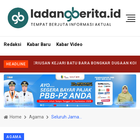
Redaksi
Kabar Baru
Kabar Video
NG KESERIUSAN KEJARI BATU BARA BONGKAR DUGAAN KORUPSI DI 
HEADLINE
Home
Agama
Seluruh Jamaah Haji Batu Bara Sehat dan Khusyuk Beribadah di Makkah
AGAMA