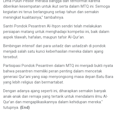
Lima Puluh Pesisir merasa bangga dan terhormat karena
diberikan kesempatan untuk ikut serta dalam MTQ ini. Semoga
kegiatan ini terus berlangsung setiap tahun dan semakin
meningkat kualitasnya,” tambahnya.
Santri Pondok Pesantren Al-Itqon sendiri telah melakukan
persiapan matang untuk menghadapi kompetisi ini, baik dalam
aspek tilawah, hafalan, maupun tafsir Al-Qur’an.
Bimbingan intensif dari para ustadz dan ustadzah di pondok
menjadi salah satu kunci keberhasilan mereka dalam ajang
tersebut.
Partisipasi Pondok Pesantren dalam MTQ ini menjadi bukti nyata
bahwa pesantren memiliki peran penting dalam mencetak
generasi Qur’ani yang siap menyongsong masa depan Batu Bara
yang lebih religius dan bermartabat.
Dengan adanya ajang seperti ini, diharapkan semakin banyak
anak-anak dan remaja yang tertarik untuk mendalami ilmu Al-
Qur’an dan mengaplikasikannya dalam kehidupan mereka."
tutupnya.
(End)