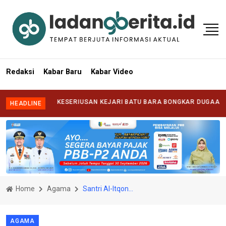
Redaksi
Kabar Baru
Kabar Video
ANTANG KESERIUSAN KEJARI BATU BARA BONGKAR DUGAAN KORUPSI
HEADLINE
Home
Agama
Santri Al-Itqon Ikut Semarakkan MTQ ke-VII, Wujudkan Batu Bara Berkah dan Bahagia
AGAMA