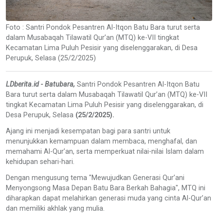
Foto : Santri Pondok Pesantren Al-Itqon Batu Bara turut serta
dalam Musabaqah Tilawatil Qur’an (MTQ) ke-VII tingkat
Kecamatan Lima Puluh Pesisir yang diselenggarakan, di Desa
Perupuk, Selasa (25/2/2025)
LDberita.id - Batubara,
Santri Pondok Pesantren Al-Itqon Batu
Bara turut serta dalam Musabaqah Tilawatil Qur’an (MTQ) ke-VII
tingkat Kecamatan Lima Puluh Pesisir yang diselenggarakan, di
Desa Perupuk, Selasa
(25/2/2025).
Ajang ini menjadi kesempatan bagi para santri untuk
menunjukkan kemampuan dalam membaca, menghafal, dan
memahami Al-Qur’an, serta memperkuat nilai-nilai Islam dalam
kehidupan sehari-hari.
Dengan mengusung tema "Mewujudkan Generasi Qur’ani
Menyongsong Masa Depan Batu Bara Berkah Bahagia", MTQ ini
diharapkan dapat melahirkan generasi muda yang cinta Al-Qur’an
dan memiliki akhlak yang mulia.