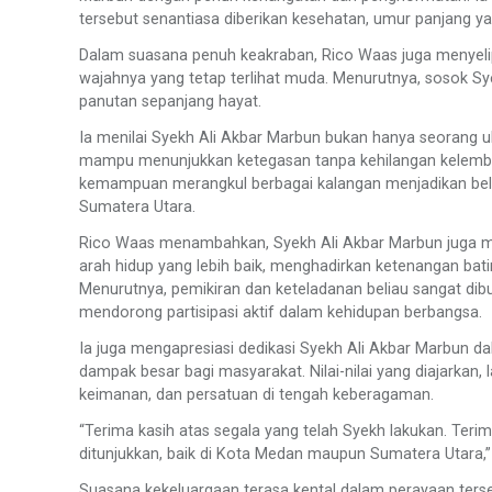
tersebut senantiasa diberikan kesehatan, umur panjang yan
Dalam suasana penuh keakraban, Rico Waas juga menyeli
wajahnya yang tetap terlihat muda. Menurutnya, sosok Sye
panutan sepanjang hayat.
Ia menilai Syekh Ali Akbar Marbun bukan hanya seorang ul
mampu menunjukkan ketegasan tanpa kehilangan kelembut
kemampuan merangkul berbagai kalangan menjadikan belia
Sumatera Utara.
Rico Waas menambahkan, Syekh Ali Akbar Marbun juga m
arah hidup yang lebih baik, menghadirkan ketenangan ba
Menurutnya, pemikiran dan keteladanan beliau sangat d
mendorong partisipasi aktif dalam kehidupan berbangsa.
Ia juga mengapresiasi dedikasi Syekh Ali Akbar Marbun d
dampak besar bagi masyarakat. Nilai-nilai yang diajarkan
keimanan, dan persatuan di tengah keberagaman.
“Terima kasih atas segala yang telah Syekh lakukan. Terim
ditunjukkan, baik di Kota Medan maupun Sumatera Utara,”
Suasana kekeluargaan terasa kental dalam perayaan ter