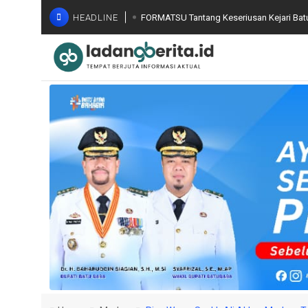
HEADLINE
FORMATSU Tantang Keseriusan Kejari Bat