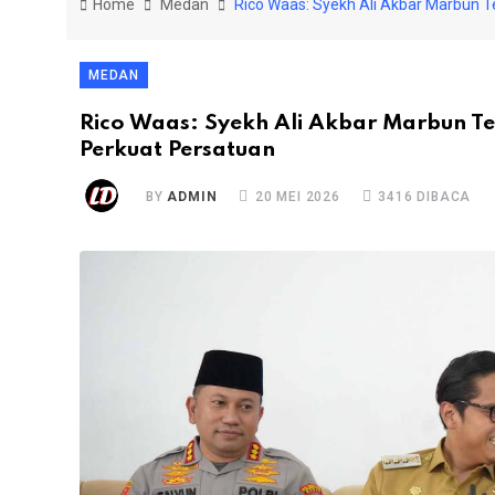
Home
Medan
Rico Waas: Syekh Ali Akbar Marbun 
MEDAN
Rico Waas: Syekh Ali Akbar Marbun 
Perkuat Persatuan
BY
ADMIN
20 MEI 2026
3416 DIBACA