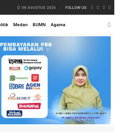
kung Pelestarian Budaya Melayu Melalui Gebyar Bertanjak Jilid 7 Tahun
FOLLOW US:
08 AGUSTUS 2026
litik
Medan
BUMN
Agama