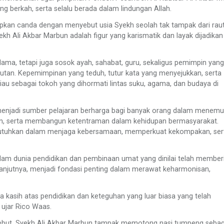
g berkah, serta selalu berada dalam lindungan Allah.
pkan canda dengan menyebut usia Syekh seolah tak tampak dari rau
kh Ali Akbar Marbun adalah figur yang karismatik dan layak dijadikan
ama, tetapi juga sosok ayah, sahabat, guru, sekaligus pemimpin yang
an. Kepemimpinan yang teduh, tutur kata yang menyejukkan, serta
u sebagai tokoh yang dihormati lintas suku, agama, dan budaya di
enjadi sumber pelajaran berharga bagi banyak orang dalam menem
tin, serta membangun ketentraman dalam kehidupan bermasyarakat.
ibutuhkan dalam menjaga kebersamaan, memperkuat kekompakan, ser
alam dunia pendidikan dan pembinaan umat yang dinilai telah member
, lanjutnya, menjadi fondasi penting dalam merawat keharmonisan,
a kasih atas pendidikan dan keteguhan yang luar biasa yang telah
 ujar Rico Waas.
sebut. Syekh Ali Akbar Marbun tampak memotong nasi tumpeng sebag