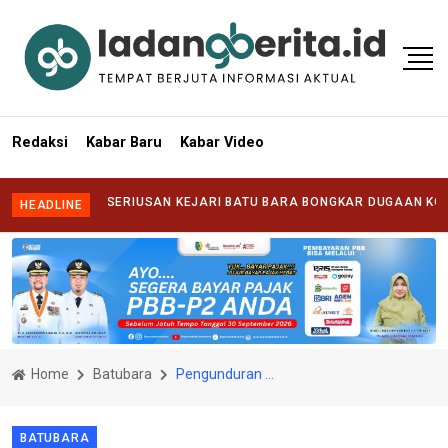
Redaksi
Kabar Baru
Kabar Video
NTANG KESERIUSAN KEJARI BATU BARA BONGKAR DUGAAN KORUPSI 
HEADLINE
Home
Batubara
Pengunduran Diri Massal KPAD Batu Bara, Tamparan Telak bagi Pemerintah Daerah
BATUBARA