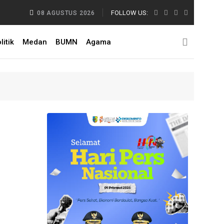
kung Pelestarian Budaya Melayu Melalui Gebyar Bertanjak Jilid 7 Tahun
FOLLOW US:
08 AGUSTUS 2026
litik
Medan
BUMN
Agama