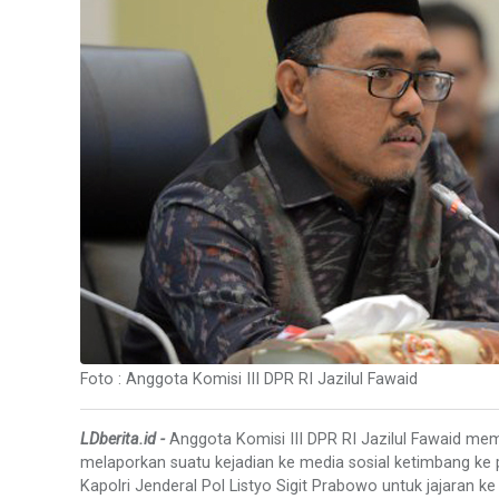
Foto : Anggota Komisi III DPR RI Jazilul Fawaid
LDberita.id -
Anggota Komisi III DPR RI Jazilul Fawaid me
melaporkan suatu kejadian ke media sosial ketimbang ke pi
Kapolri Jenderal Pol Listyo Sigit Prabowo untuk jajaran k