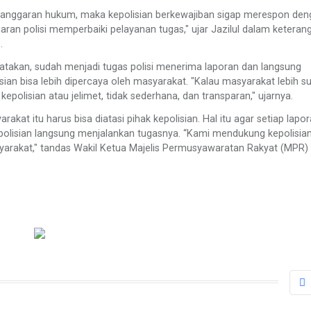
elanggaran hukum, maka kepolisian berkewajiban sigap merespon de
aran polisi memperbaiki pelayanan tugas," ujar Jazilul dalam keteran
.
atakan, sudah menjadi tugas polisi menerima laporan dan langsung
sian bisa lebih dipercaya oleh masyarakat. "Kalau masyarakat lebih s
kepolisian atau jelimet, tidak sederhana, dan transparan," ujarnya.
kat itu harus bisa diatasi pihak kepolisian. Hal itu agar setiap lapo
olisian langsung menjalankan tugasnya. “Kami mendukung kepolisian
arakat," tandas Wakil Ketua Majelis Permusyawaratan Rakyat (MPR) 