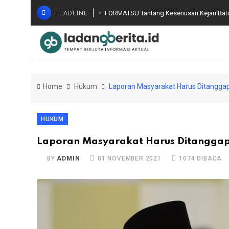
HEADLINE
FORMATSU Tantang Keseriusan Kejari Bat
Home
Hukum
Laporan Masyarakat Harus Ditanggapi
HUKUM
Laporan Masyarakat Harus Ditanggapi 
BY
ADMIN
01 NOVEMBER 2021
1074 DIBACA