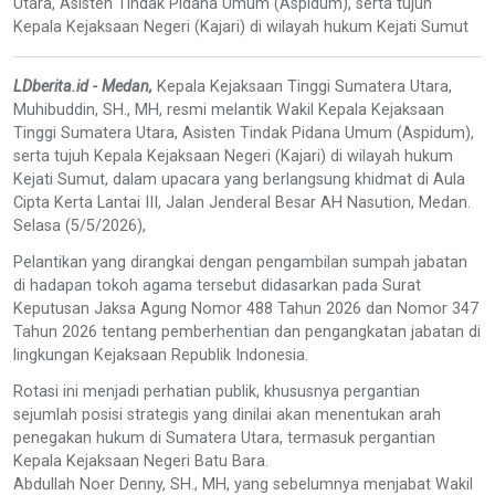
Utara, Asisten Tindak Pidana Umum (Aspidum), serta tujuh
Kepala Kejaksaan Negeri (Kajari) di wilayah hukum Kejati Sumut
LDberita.id - Medan,
Kepala Kejaksaan Tinggi Sumatera Utara,
Muhibuddin, SH., MH, resmi melantik Wakil Kepala Kejaksaan
Tinggi Sumatera Utara, Asisten Tindak Pidana Umum (Aspidum),
serta tujuh Kepala Kejaksaan Negeri (Kajari) di wilayah hukum
Kejati Sumut, dalam upacara yang berlangsung khidmat di Aula
Cipta Kerta Lantai III, Jalan Jenderal Besar AH Nasution, Medan.
Selasa (5/5/2026),
Pelantikan yang dirangkai dengan pengambilan sumpah jabatan
di hadapan tokoh agama tersebut didasarkan pada Surat
Keputusan Jaksa Agung Nomor 488 Tahun 2026 dan Nomor 347
Tahun 2026 tentang pemberhentian dan pengangkatan jabatan di
lingkungan Kejaksaan Republik Indonesia.
Rotasi ini menjadi perhatian publik, khususnya pergantian
sejumlah posisi strategis yang dinilai akan menentukan arah
penegakan hukum di Sumatera Utara, termasuk pergantian
Kepala Kejaksaan Negeri Batu Bara.
Abdullah Noer Denny, SH., MH, yang sebelumnya menjabat Wakil