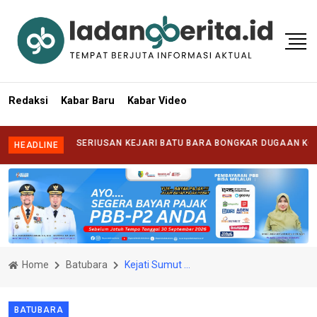
Redaksi
Kabar Baru
Kabar Video
TANG KESERIUSAN KEJARI BATU BARA BONGKAR DUGAAN KORUPSI DI
HEADLINE
Home
Batubara
Kejati Sumut Bersih-Bersih: Kajari Batu Bara Diganti, Jangan Khianati Kepercayaan Publik
BATUBARA