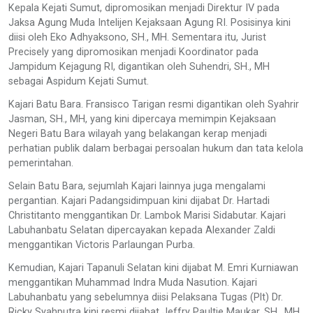
Kepala Kejati Sumut, dipromosikan menjadi Direktur IV pada
Jaksa Agung Muda Intelijen Kejaksaan Agung RI. Posisinya kini
diisi oleh Eko Adhyaksono, SH., MH. Sementara itu, Jurist
Precisely yang dipromosikan menjadi Koordinator pada
Jampidum Kejagung RI, digantikan oleh Suhendri, SH., MH
sebagai Aspidum Kejati Sumut.
Kajari Batu Bara. Fransisco Tarigan resmi digantikan oleh Syahrir
Jasman, SH., MH, yang kini dipercaya memimpin Kejaksaan
Negeri Batu Bara wilayah yang belakangan kerap menjadi
perhatian publik dalam berbagai persoalan hukum dan tata kelola
pemerintahan.
Selain Batu Bara, sejumlah Kajari lainnya juga mengalami
pergantian. Kajari Padangsidimpuan kini dijabat Dr. Hartadi
Christitanto menggantikan Dr. Lambok Marisi Sidabutar. Kajari
Labuhanbatu Selatan dipercayakan kepada Alexander Zaldi
menggantikan Victoris Parlaungan Purba.
Kemudian, Kajari Tapanuli Selatan kini dijabat M. Emri Kurniawan
menggantikan Muhammad Indra Muda Nasution. Kajari
Labuhanbatu yang sebelumnya diisi Pelaksana Tugas (Plt) Dr.
Ricky Syahputra kini resmi dijabat Jeffry Paultje Maukar, SH., MH.