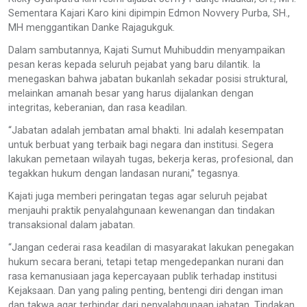
Sementara Kajari Karo kini dipimpin Edmon Novvery Purba, SH.,
MH menggantikan Danke Rajagukguk.
Dalam sambutannya, Kajati Sumut Muhibuddin menyampaikan
pesan keras kepada seluruh pejabat yang baru dilantik. Ia
menegaskan bahwa jabatan bukanlah sekadar posisi struktural,
melainkan amanah besar yang harus dijalankan dengan
integritas, keberanian, dan rasa keadilan.
“Jabatan adalah jembatan amal bhakti. Ini adalah kesempatan
untuk berbuat yang terbaik bagi negara dan institusi. Segera
lakukan pemetaan wilayah tugas, bekerja keras, profesional, dan
tegakkan hukum dengan landasan nurani,” tegasnya.
Kajati juga memberi peringatan tegas agar seluruh pejabat
menjauhi praktik penyalahgunaan kewenangan dan tindakan
transaksional dalam jabatan.
“Jangan cederai rasa keadilan di masyarakat lakukan penegakan
hukum secara berani, tetapi tetap mengedepankan nurani dan
rasa kemanusiaan jaga kepercayaan publik terhadap institusi
Kejaksaan. Dan yang paling penting, bentengi diri dengan iman
dan takwa agar terhindar dari penyalahgunaan jabatan. Tindakan