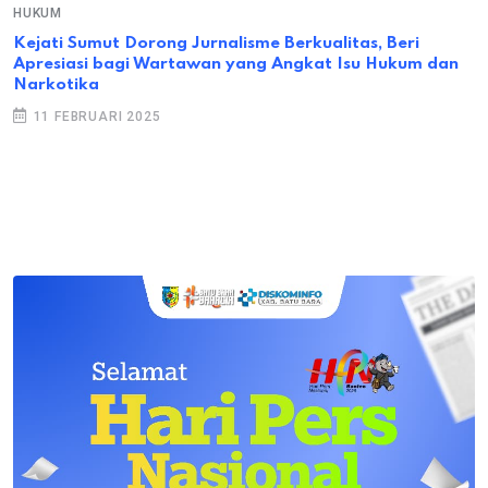
HUKUM
Kejati Sumut Dorong Jurnalisme Berkualitas, Beri
Apresiasi bagi Wartawan yang Angkat Isu Hukum dan
Narkotika
11 FEBRUARI 2025