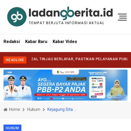
Redaksi
Kabar Baru
Kabar Video
I SYAFRIZAL TINJAU BERLAYAR, PASTIKAN PELAYANAN PUBLIK HADIR
HEADLINE
Home
Hukum
Kejagung Sita Lamborghini, 8 Kilogram Emas, dan Alat Berat dalam Kasus Dugaan Korupsi IUP PT QSS
HUKUM