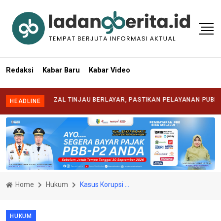
Redaksi
Kabar Baru
Kabar Video
I SYAFRIZAL TINJAU BERLAYAR, PASTIKAN PELAYANAN PUBLIK HADIR
HEADLINE
Home
Hukum
Kasus Korupsi ATK Rp8 Miliar di BPKAD Kota Sorong, Kejati Papua Barat Segera Umumkan Tersangka
HUKUM