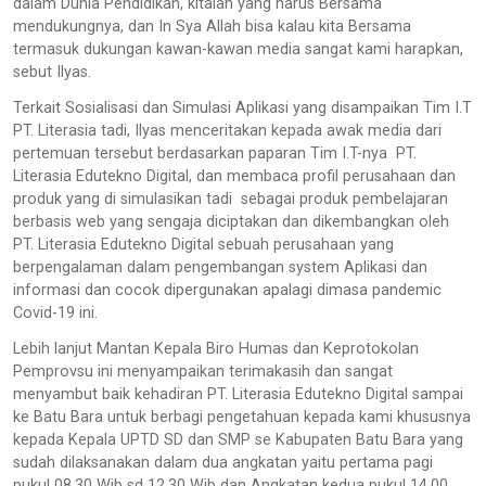
dalam Dunia Pendidikan, kitalah yang harus Bersama
mendukungnya, dan In Sya Allah bisa kalau kita Bersama
termasuk dukungan kawan-kawan media sangat kami harapkan,
sebut Ilyas.
Terkait Sosialisasi dan Simulasi Aplikasi yang disampaikan Tim I.T
PT. Literasia tadi, Ilyas menceritakan kepada awak media dari
pertemuan tersebut berdasarkan paparan Tim I.T-nya PT.
Literasia Edutekno Digital, dan membaca profil perusahaan dan
produk yang di simulasikan tadi sebagai produk pembelajaran
berbasis web yang sengaja diciptakan dan dikembangkan oleh
PT. Literasia Edutekno Digital sebuah perusahaan yang
berpengalaman dalam pengembangan system Aplikasi dan
informasi dan cocok dipergunakan apalagi dimasa pandemic
Covid-19 ini.
Lebih lanjut Mantan Kepala Biro Humas dan Keprotokolan
Pemprovsu ini menyampaikan terimakasih dan sangat
menyambut baik kehadiran PT. Literasia Edutekno Digital sampai
ke Batu Bara untuk berbagi pengetahuan kepada kami khususnya
kepada Kepala UPTD SD dan SMP se Kabupaten Batu Bara yang
sudah dilaksanakan dalam dua angkatan yaitu pertama pagi
pukul 08.30 Wib sd 12.30 Wib dan Angkatan kedua pukul 14.00