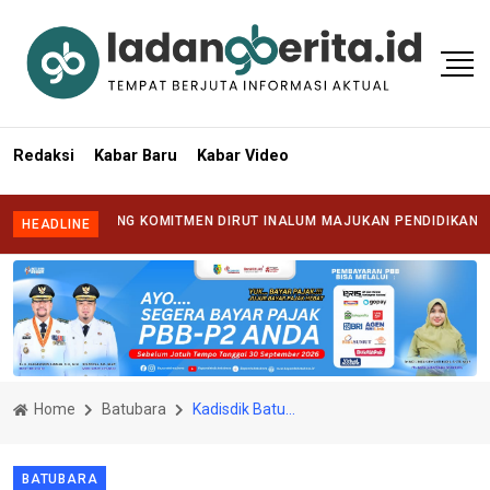
Redaksi
Kabar Baru
Kabar Video
TI DUKUNG KOMITMEN DIRUT INALUM MAJUKAN PENDIDIKAN DAN JAG
HEADLINE
Home
Batubara
Kadisdik Batubara, Ilyas : Satu Aplikasi bisa banyak membantu keperluan sekolah
BATUBARA