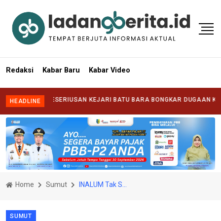
Redaksi
Kabar Baru
Kabar Video
ANG KESERIUSAN KEJARI BATU BARA BONGKAR DUGAAN KORUPSI DI
HEADLINE
Home
Sumut
INALUM Tak Sekadar Menanam Pohon, Tapi Menumbuhkan Harapan di Lereng Karo
SUMUT