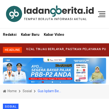
Redaksi
Kabar Baru
Kabar Video
TI SYAFRIZAL TINJAU BERLAYAR, PASTIKAN PELAYANAN PUBLIK HADI
HEADLINE
Home
Sosial
Gus Iqdam Beri Tips Mendapatkan Sahabat Sejati
SOSIAL