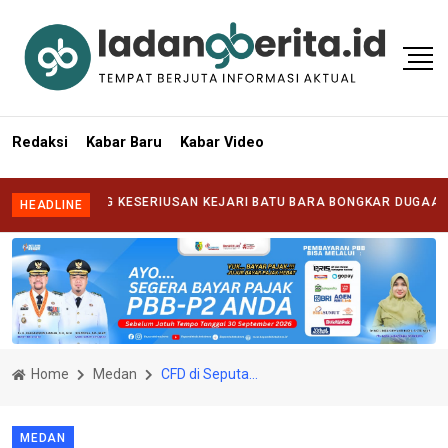
Redaksi
Kabar Baru
Kabar Video
TANTANG KESERIUSAN KEJARI BATU BARA BONGKAR DUGAAN KORUPS
HEADLINE
Home
Medan
CFD di Seputaran Lapangan Merdeka Medan, Olahraga Sambil Kulineran UMKM
MEDAN