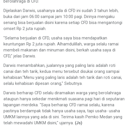
berolahraga di CFD.
Dijelaskan Darwis, usahanya ada di CFD ini sudah 3 tahun lebih,
buka dari jam 06:00 sampai jam 10:00 pagi. Dirinya mengaku
senang bisa berjualan disini karena setiap CFD bisa mengantongi
omset Rp 2 juta rupiah.
"Selama berjualan di CFD, usaha saya bisa mendapatkan
keuntungan Rp 2 juta rupiah. Alhamdulillah, warga selalu ramai
membeli makanan dan minuman disini, berkah usaha saya di
CFD," jelas Darwis.
Darwis menambahkan, jualannya yang paling laris adalah roti
canai dan teh tarik, kedua menu tersebut disukai orang sampai
kehabisan."Menu yang paling laris adalah teh tarik dan roti canai,
selalu kehabisan dipesan orang," Sebutnya.
Darwis berharap CFD selalu diramaikan warga yang berolahraga
ataupun hanya sekedar menikmati suasana pagi hari di seputaran
lapangan merdeka. "Saya berharap CFD ramai selalu, karena
pastinya berdampak tidak hanya usaha saya, tapi usaha- usaha
UMKM lainnya yang ada di sini. Terima kasih Pemko Medan yang
telah mewadahi UMKM disini," ujarnya.
(Js)