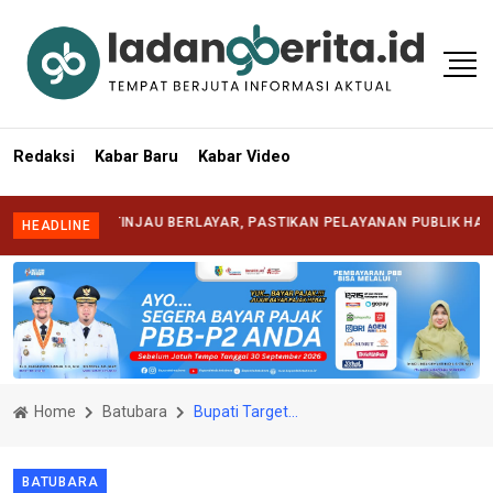
Redaksi
Kabar Baru
Kabar Video
FRIZAL TINJAU BERLAYAR, PASTIKAN PELAYANAN PUBLIK HADIR HING
HEADLINE
Home
Batubara
Bupati Targetkan Batubara Raih Kota Layak Anak Kategori Madya
BATUBARA