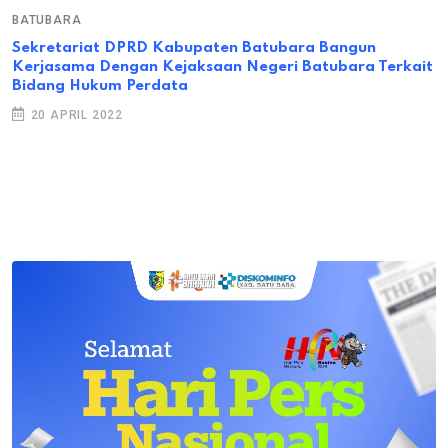
BATUBARA
Sekretariat DPRD Kabupaten Batubara Bangun
Kerjasama Dengan Kejaksaan Negeri Batubara Terkait
Bidang Hukum Perdata
20 APRIL 2022