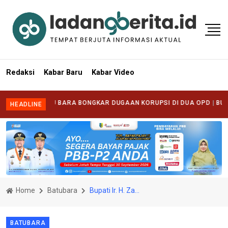
Redaksi
Kabar Baru
Kabar Video
ARI BATU BARA BONGKAR DUGAAN KORUPSI DI DUA OPD
|
BUPATI BA
HEADLINE
Home
Batubara
Bupati Ir. H. Zahir, M.AP Bantu 80 Unit Kepada Pengrajin Emping Melinjo Desa Lubuk Ulu
BATUBARA