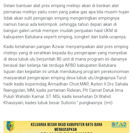
Selain bantuan alat pres emping melinjo akan di berikan alat
pemanas melinjo yaitu oven yang pakai gas apa bila musim hujan
tidak akan sulit pengerajin emping mengeringkan empingnya
namun harus ada kelompok. sehingga tahun depan akan di
bangun galeri untuk memper mudah penjualan hasil UKM di
kabupaten Batubara seperti emping, songket dan batik.ucapnya.
Kadis ketahanan pangan Azwar menyampaikan alat pres emping
melinjo yang di serahkan kepada ibu pengerajian yang menyebar
di desa lubuk ulu berjumlah 80 unit.di mana program ini dananya
berasal dari belanja tak terduga APBD kabupaten Batubara.
tujuan dari kegiatan ini untuk mendukung program perekonomian
masyarakat pengerajian emping desa lubuk ulu.Ungkapnya.Turut
hadir kadis koperindag Armadhan Choir.MAP, Asiten II Drs Sahala
Nainggolan, MM, kadis pertanian Ridwan, Plt Camat Datuk lima
Puluh Wahidin Kamal. ST. MSi, kadis kesehatan Dr.Wahid
Khausyairi, kades lubuk besar Sutiono." pungkasnya. (rm)