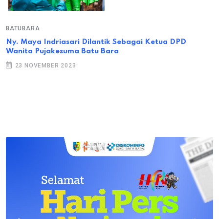
BATUBARA
Ny. Maya Indriasari Dilantik Sebagai Ketua DPD
Wanita Pujakesuma Batu Bara
23 NOVEMBER 2023