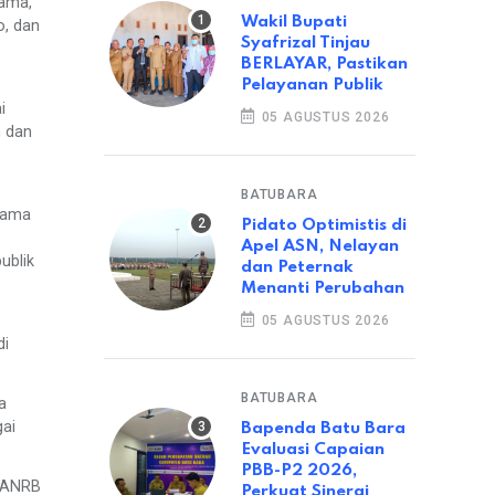
sama,
Wakil Bupati
o, dan
Syafrizal Tinjau
BERLAYAR, Pastikan
Pelayanan Publik
i
05 AGUSTUS 2026
n dan
BATUBARA
elama
Pidato Optimistis di
Apel ASN, Nelayan
ublik
dan Peternak
Menanti Perubahan
05 AGUSTUS 2026
di
BATUBARA
a
gai
Bapenda Batu Bara
Evaluasi Capaian
PBB-P2 2026,
 PANRB
Perkuat Sinergi