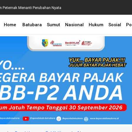
an Peternak Menanti Perubahan Nyata
P2 2026, Perkuat Sinergi Kecamatan dan Desa Demi
Home
Batubara
Sumut
Nasional
Hukum
Sosial
Pol
 BPA Terapkan Manajemen Risiko Pemulihan Aset
 Penanganan Perkara Dugaan Korupsi dan TPPU yang
aksaan Agung
an Lingkungan, CSR Inalum Diharapkan Berdampak
astikan Pelayanan Publik Hadir hingga Desa