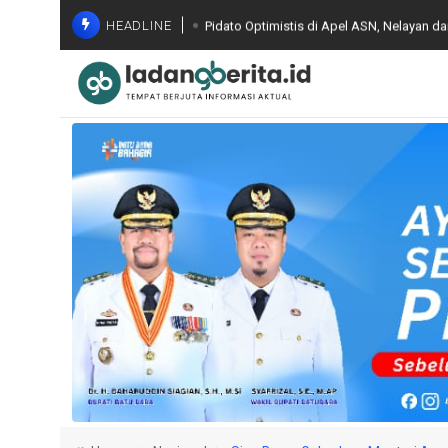
HEADLINE
Pidato Optimistis di Apel ASN, Nelayan d
Bapenda Batu Bara Evaluasi Capaian PBB-
Optimalisasi PAD
Gelar FGD ke Jajaran Seluruh Indonesia,
Terintegrasi dan Pemanfaatan AI
Komisi Kejaksaan RI Lakukan Pemantauan
Melibatkan Mantan Jampidsus, FA di Kej
Wagub Sumut Minta Perkuat Pendidikan d
Luas di Batu Bara
Wakil Bupati Syafrizal Tinjau BERLAYAR, P