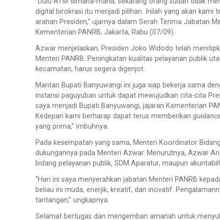
“Dulu ATM dimana-mana, sekarang orang sudah tidak men
digital birokrasi itu menjadi pilihan. Inilah yang akan ka
arahan Presiden,” ujarnya dalam Serah Terima Jabatan 
Kementerian PANRB, Jakarta, Rabu (07/09).
Azwar menjelaskan, Presiden Joko Widodo telah menitipk
Menteri PANRB. Peningkatan kualitas pelayanan publik ut
kecamatan, harus segera digenjot.
Mantan Bupati Banyuwangi ini juga siap bekerja sama d
instansi paguyuban untuk dapat mewujudkan cita-cita Pres
saya menjadi Bupati Banyuwangi, jajaran Kementerian PANRB
Kedepan kami berharap dapat terus memberikan
guidanc
yang prima,” imbuhnya.
Pada kesempatan yang sama, Menteri Koordinator Bidan
dukungannya pada Menteri Azwar. Menurutnya, Azwar A
bidang pelayanan publik, SDM Aparatur, maupun akuntabil
“Hari ini saya menyerahkan jabatan Menteri PANRB kepa
beliau ini muda, enerjik, kreatif, dan inovatif. Pengala
tantangan,” ungkapnya.
Selamat bertugas dan mengemban amanah untuk menyuks