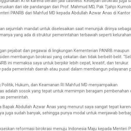
ggunakan ATM karena beralih jadi
cashless
. Kedepan birokrasi juga 
mi teruskan dari ide pandangan dari Prof. Mahmud MD, Pak Tjahjo Kumol
Menteri PANRB dari Mahfud MD kepada Abdullah Azwar Anas di Kantor
an sejumlah mandat untuk diselesaikan saat menunjuk dirinya sebaga
amanya yang ada di struktur pemerintahan terbawah seperti keluraha
engan pejabat dan pegawai di lingkungan Kementerian PANRB maupun
iden membangun birokrasi yang cekatan dan tidak berbelit-belit. “S
 ini memaksa saya untuk berpikir lebih cepat, kreatif, dan terukur.
e
pada pemerintah daerah atau pusat dalam membangun pelayanan p
g Politik, Hukum, dan Keamanan RI Mahfud MD menyampaikan
nas adalah sosok yang tepat untuk memimpin beragam pembenahan 
tas pemerintah.
da Bapak Abdullah Azwar Anas yang menurut saya sangat tepat karen
mannya juga sudah banyak, sehingga punya modal untuk menjawab berba
eskan reformasi birokrasi menuju Indonesia Maju kepada Menteri