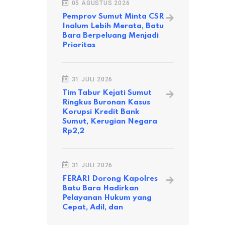
05 AGUSTUS 2026
26 NOVEMBER 2020
12 JANUAR
Pemprov Sumut Minta CSR
Inalum Lebih Merata, Batu
Bara Berpeluang Menjadi
Prioritas
31 JULI 2026
Tim Tabur Kejati Sumut
Ringkus Buronan Kasus
Korupsi Kredit Bank
Sumut, Kerugian Negara
Rp2,2
31 JULI 2026
FERARI Dorong Kapolres
Batu Bara Hadirkan
Pelayanan Hukum yang
Cepat, Adil, dan