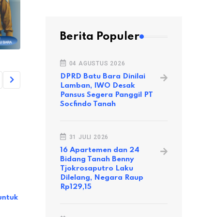
Berita Populer
04 AGUSTUS 2026
DPRD Batu Bara Dinilai
Lamban, IWO Desak
Pansus Segera Panggil PT
Socfindo Tanah
31 JULI 2026
16 Apartemen dan 24
Bidang Tanah Benny
Tjokrosaputro Laku
Dilelang, Negara Raup
NASIONAL
NASIONAL
Rp129,15
ntuk
Mendikbud: Semua Guru Honorer
Presiden:
Berpeluang Menjadi P3K Tahun
Pertanian 
2021
Luas