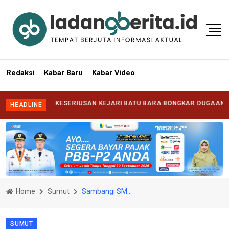
Redaksi
Kabar Baru
Kabar Video
ANTANG KESERIUSAN KEJARI BATU BARA BONGKAR DUGAAN KORUPSI 
HEADLINE
Home
Sumut
Sambangi SMAN 17 Medan Baskami Sampaikan Penghargaan Siswa Berprestasi
SUMUT