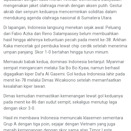
mengenakan jaket olahraga merah dengan aksen putih. Gestur
akrab dan senyum keduanya mencerminkan soliditas dalam
mendukung agenda olahraga nasional di Sumatera Utara.
Di lapangan, Indonesia langsung menekan sejak awal. Peluang
dari Fabio Azka dan Reno Salampassey belum membuahkan
hasil hingga akhirnya kebuntuan pecah pada menit ke-38. Arkhan
Kaka mencetak gol pembuka lewat chip cerdik setelah menerima
umpan panjang. Skor 1-0 bertahan hingga turun minum.
Memasuki babak kedua, dominasi Indonesia berlanjut. Myanmar
sempat mengancam melalui Sai Bo Bo Kyaw, namun berhasil
digagalkan kiper Dafa Al Gasemi. Gol kedua Indonesia lahir pada
menit ke-78 melalui Dimas Wicaksono setelah memanfaatkan
kesalahan kiper lawan.
Dimas kemudian memastikan kemenangan lewat gol keduanya
pada menit ke-86 dari sudut sempit, sekaligus menutup laga
dengan skor 3-0.
Hasil ini membawa Indonesia memuncaki klasemen sementara
Grup A dengan tiga poin, sejajar dengan Vietnam yang juga
meraih kemenangan dengan skor sama atas Timor Leste.