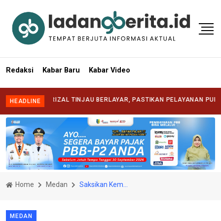
Redaksi
Kabar Baru
Kabar Video
ATI SYAFRIZAL TINJAU BERLAYAR, PASTIKAN PELAYANAN PUBLIK HADI
HEADLINE
Home
Medan
Saksikan Kemenangan 3-0 Timnas U-19, Kekompakan Rico Waas–Zakiyuddin Curi Perhatian di Stadion Utama Sumut
MEDAN