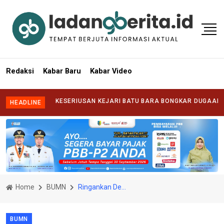
Redaksi
Kabar Baru
Kabar Video
 TANTANG KESERIUSAN KEJARI BATU BARA BONGKAR DUGAAN KORUPS
HEADLINE
Home
BUMN
Ringankan Derita Warga, INALUM dan Lima BUMN Salurkan Bantuan ke Wilayah Terdampak
BUMN