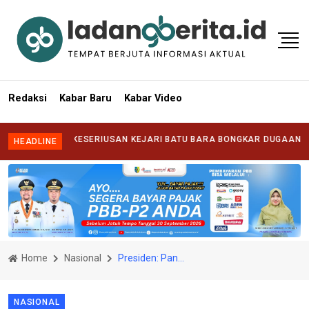
Redaksi
Kabar Baru
Kabar Video
NTANG KESERIUSAN KEJARI BATU BARA BONGKAR DUGAAN KORUPSI D
HEADLINE
Home
Nasional
Presiden: Pandemi COVID-19 Tak Hambat Upaya Pemerintah Lakukan Reformasi Struktural
NASIONAL