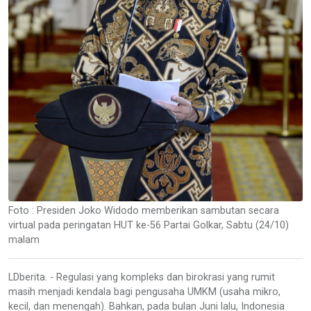
Foto : Presiden Joko Widodo memberikan sambutan secara
virtual pada peringatan HUT ke-56 Partai Golkar, Sabtu (24/10)
malam
LDberita. - Regulasi yang kompleks dan birokrasi yang rumit
masih menjadi kendala bagi pengusaha UMKM (usaha mikro,
kecil, dan menengah). Bahkan, pada bulan Juni lalu, Indonesia