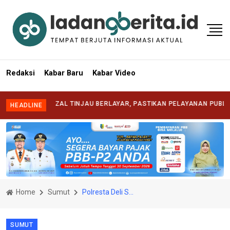
Redaksi
Kabar Baru
Kabar Video
I SYAFRIZAL TINJAU BERLAYAR, PASTIKAN PELAYANAN PUBLIK HADIR
HEADLINE
Home
Sumut
Polresta Deli Serdang Terapkan Restorative Justice Dalam Kasus Masjid Jami Agung Lubuk Pakam
SUMUT