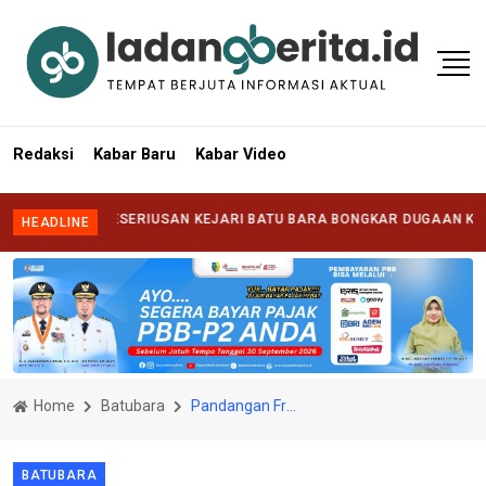
Redaksi
Kabar Baru
Kabar Video
ANG KESERIUSAN KEJARI BATU BARA BONGKAR DUGAAN KORUPSI DI
HEADLINE
Home
Batubara
Pandangan Fraksi PDI Perjuangan Hanya Bisa Puji WTP, Kurang Mengakomodir Kepentingan Patani Batu Bara
BATUBARA