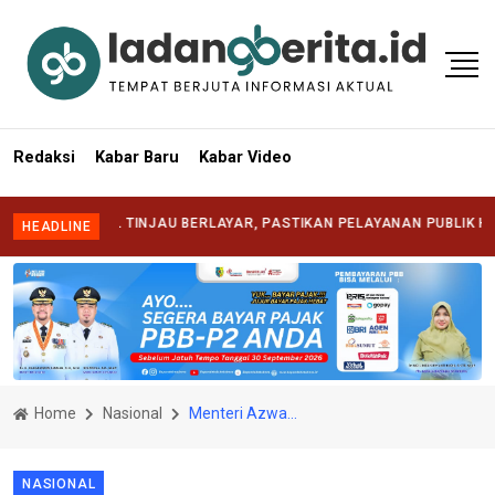
Redaksi
Kabar Baru
Kabar Video
YAFRIZAL TINJAU BERLAYAR, PASTIKAN PELAYANAN PUBLIK HADIR HI
HEADLINE
Home
Nasional
Menteri Azwar Anas Serap Aspirasi Non-ASN Tenaga Teknis
NASIONAL