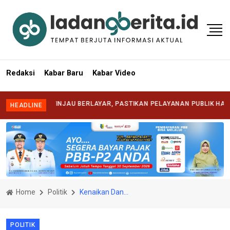
Redaksi
Kabar Baru
Kabar Video
AFRIZAL TINJAU BERLAYAR, PASTIKAN PELAYANAN PUBLIK HADIR HIN
HEADLINE
Home
Politik
Kenaikan Dana Desa Secara Berkala Tumbuhkan Perbaikan di Berbagai Sektor
POLITIK