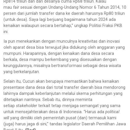
Rp814 triliun dan dari desanya cuma Rp68 triliun. Kalau
mau
fair
sesuai dengan Undang-Undang Nomor 6 Tahun 2014, 10
persen dari jumlah transfer dana ke daerah harusnya Rp80 triliun
(untuk desa). Saya lagi berjuang bagaimana tahun 2024 ada
kenaikan walaupun secara bertahap,” ungkap Politisi Fraksi PKB
ini.
Ia pun menekankan dengan munculnya kreativitas dan inovasi
oleh aparat desa bisa terwujud jika didukung oleh anggaran yang
mumpuni. Harapannya, dengan kenaikan dana desa secara
berkala, desa mampu berkembang yang disesuaikan dengan
keunggulannya, misalnya bertransformasi sebagai desa wisata
yang berkelanjutan.
Selain itu, Cucun akan berupaya memastikan bahwa kenaikan
presentase dana desa dari total transfer daerah bisa mendorong
lahirnya dampak keberlanjutan melalui skema perhitungan yang
ditetapkan nantinya. Sebab itu, dirinya meminta
setiap
stakeholder
terkait tetap menjaga semangat yang sama
untuk mensejahterakan desa di Indonesia. “Harus ada
political
will
yang dimiliki oleh pemerintah pusat (dan) termasuk kami
(juga) harus jaga di sini,” tandas legislator Daerah Pemilihan Jawa