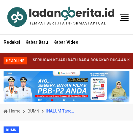
Redaksi
Kabar Baru
Kabar Video
TANG KESERIUSAN KEJARI BATU BARA BONGKAR DUGAAN KORUPSI DI
HEADLINE
Home
BUMN
INALUM Tancap Gas Hilirisasi, Proyek Rp104 Triliun di Mempawah Bidik Swasembada Aluminium 2030
BUMN