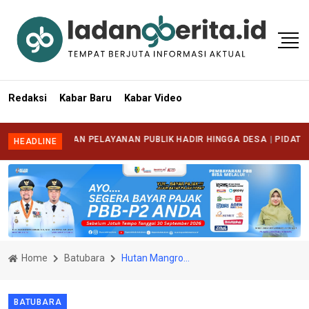
Redaksi
Kabar Baru
Kabar Video
 PASTIKAN PELAYANAN PUBLIK HADIR HINGGA DESA
|
PIDATO OPTIMIS
HEADLINE
Home
Batubara
Hutan Mangrove Desa Guntung Tj. Tiram Kena Rambah, Pihak Kepolisian Polres Batubara di Minta Tangkap Pelakunya
BATUBARA