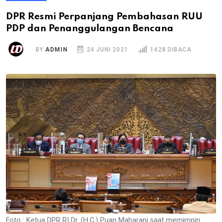
DPR Resmi Perpanjang Pembahasan RUU
PDP dan Penanggulangan Bencana
BY
ADMIN
24 JUNI 2021
1428 DIBACA
Foto : Ketua DPR RI Dr. (H.C.) Puan Maharani saat memimpin