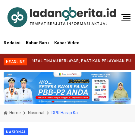
Redaksi
Kabar Baru
Kabar Video
ATI SYAFRIZAL TINJAU BERLAYAR, PASTIKAN PELAYANAN PUBLIK HAD
HEADLINE
Home
Nasional
DPR Harap Kapolri Tingkatkan Wibawa Kepolisian
NASIONAL