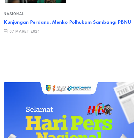
NASIONAL
Kunjungan Perdana, Menko Polhukam Sambangi PBNU
07 MARET 2024