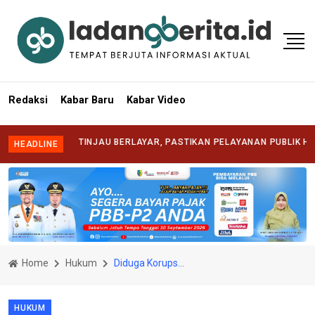
Redaksi
Kabar Baru
Kabar Video
SYAFRIZAL TINJAU BERLAYAR, PASTIKAN PELAYANAN PUBLIK HADIR HI
HEADLINE
Home
Hukum
Diduga Korupsi Rp15,2 Miliar, Empat Pejabat dan Mantan Pejabat PDAM Barito Kuala Ditangkap Kejaksaan
HUKUM