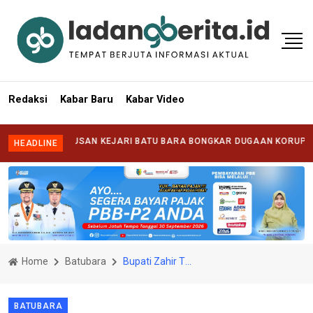
Redaksi
Kabar Baru
Kabar Video
 KESERIUSAN KEJARI BATU BARA BONGKAR DUGAAN KORUPSI DI DUA
HEADLINE
Home
Batubara
Bupati Zahir Tinjau Gebyar Vaksinasi Massal
BATUBARA