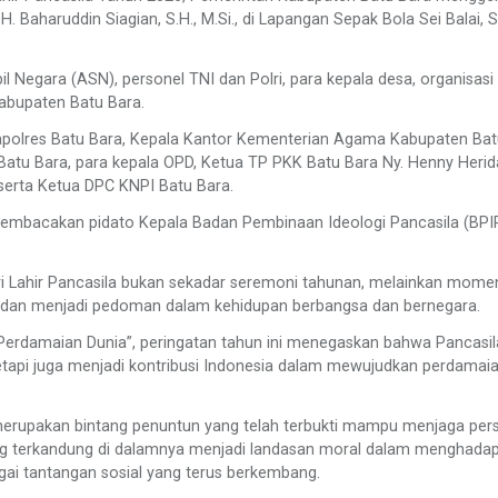
. Baharuddin Siagian, S.H., M.Si., di Lapangan Sepak Bola Sei Balai, 
il Negara (ASN), personel TNI dan Polri, para kepala desa, organisasi
Kabupaten Batu Bara.
., Kapolres Batu Bara, Kepala Kantor Kementerian Agama Kabupaten Ba
 Batu Bara, para kepala OPD, Ketua TP PKK Batu Bara Ny. Henny Heri
, serta Ketua DPC KNPI Batu Bara.
membacakan pidato Kepala Badan Pembinaan Ideologi Pancasila (BPI
ri Lahir Pancasila bukan sekadar seremoni tahunan, melainkan mom
idup dan menjadi pedoman dalam kehidupan berbangsa dan bernegara.
erdamaian Dunia”, peringatan tahun ini menegaskan bahwa Pancasila
tapi juga menjadi kontribusi Indonesia dalam mewujudkan perdamai
merupakan bintang penuntun yang telah terbukti mampu menjaga per
 yang terkandung di dalamnya menjadi landasan moral dalam menghadap
gai tantangan sosial yang terus berkembang.