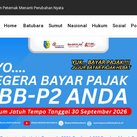
an Peternak Menanti Perubahan Nyata
P2 2026, Perkuat Sinergi Kecamatan dan Desa Demi
Home
Batubara
Sumut
Nasional
Hukum
Sosial
Pol
 BPA Terapkan Manajemen Risiko Pemulihan Aset
 Penanganan Perkara Dugaan Korupsi dan TPPU yang
aksaan Agung
an Lingkungan, CSR Inalum Diharapkan Berdampak
astikan Pelayanan Publik Hadir hingga Desa