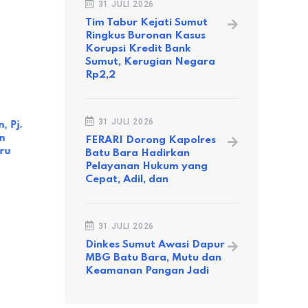
31 JULI 2026
Tim Tabur Kejati Sumut
Ringkus Buronan Kasus
Korupsi Kredit Bank
Sumut, Kerugian Negara
Rp2,2
BATUBARA
BATUBARA
31 JULI 2026
, Pj.
Pj. Bupati Batu Bara Nizhamul
'Kampung J
n
Tinjau Kawasan Sentra Cabai
Wisatawan
FERARI Dorong Kapolres
ru
Lubuk Cuik
Batu Bara Hadirkan
14 DESEM
Pelayanan Hukum yang
16 JANUARI 2024
Cepat, Adil, dan
31 JULI 2026
Dinkes Sumut Awasi Dapur
MBG Batu Bara, Mutu dan
Keamanan Pangan Jadi