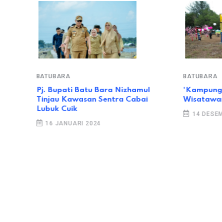
BATUBARA
BATUBARA
, Pj.
Pj. Bupati Batu Bara Nizhamul
'Kampung 
en
Tinjau Kawasan Sentra Cabai
Wisatawan
uru
Lubuk Cuik
14 DESEM
16 JANUARI 2024