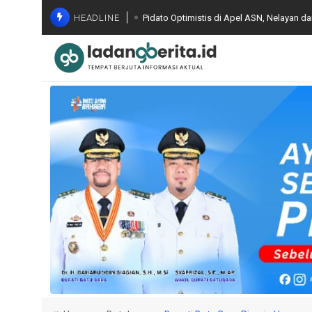
HEADLINE
Pidato Optimistis di Apel ASN, Nelayan d
Bapenda Batu Bara Evaluasi Capaian PBB-
Optimalisasi PAD
Gelar FGD ke Jajaran Seluruh Indonesia,
Terintegrasi dan Pemanfaatan AI
Komisi Kejaksaan RI Lakukan Pemantauan
Melibatkan Mantan Jampidsus, FA di Kej
Wagub Sumut Minta Perkuat Pendidikan d
Luas di Batu Bara
Wakil Bupati Syafrizal Tinjau BERLAYAR, P