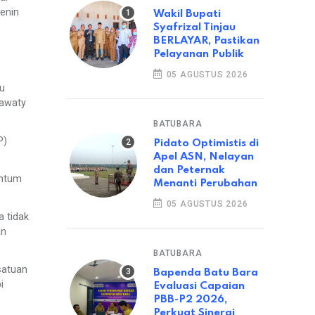
Senin
Wakil Bupati
Syafrizal Tinjau
BERLAYAR, Pastikan
Pelayanan Publik
05 AGUSTUS 2026
tu
dawaty
BATUBARA
P)
Pidato Optimistis di
Apel ASN, Nelayan
dan Peternak
entum
Menanti Perubahan
05 AGUSTUS 2026
 tidak
an
BATUBARA
satuan
Bapenda Batu Bara
i
Evaluasi Capaian
PBB-P2 2026,
Perkuat Sinergi