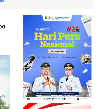
tih
000