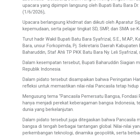
upacara yang dipimpin langsung oleh Bupati Batu Bara Dr. H
(1/6/2026),
Upacara berlangsung khidmat dan diikuti oleh Aparatur Sip
kepemudaan, serta pelajar tingkat SD, SMP, dan SMA se-
Turut hadir Wakil Bupati Batu Bara Syafrizal, S.E., M.AP
Bara, unsur Forkopimda, Pj. Sekretaris Daerah Kabupaten
Baharuddin, Staf Ahli TP PKK Batu Bara Ny. Leli Syafrizal
Dalam kesempatan tersebut, Bupati Baharuddin Siagian 
Republik Indonesia.
Dalam pidato tersebut disampaikan bahwa Peringatan Ha
refleksi untuk memastikan nilai-nilai Pancasila tetap h
Mengusung tema “Pancasila Pemersatu Bangsa, Fondasi P
hanya menjadi perekat keberagaman bangsa Indonesia, te
dunia yang berkelanjutan.
Dalam pidato tersebut juga ditegaskan bahwa Pancasila 
bangsa di tengah berbagai tantangan global. Nilai-nilai
perkembangan teknologi, dinamika geopolitik, serta berba