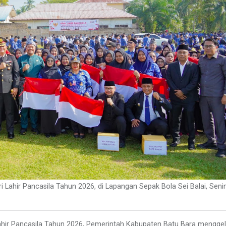
 Lahir Pancasila Tahun 2026, di Lapangan Sepak Bola Sei Balai, Seni
ahir Pancasila Tahun 2026, Pemerintah Kabupaten Batu Bara menggel