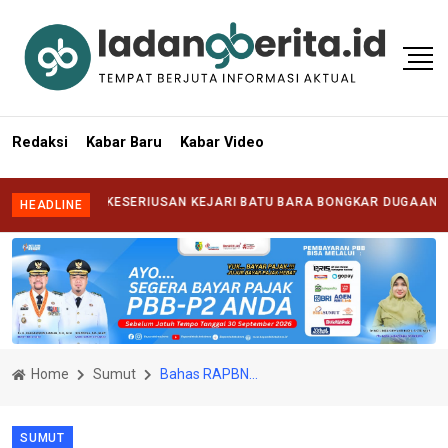
Redaksi
Kabar Baru
Kabar Video
NTANG KESERIUSAN KEJARI BATU BARA BONGKAR DUGAAN KORUPSI D
HEADLINE
Home
Sumut
Bahas RAPBN 2021, DPR Pertajam Kualitas Belanja Negara
SUMUT