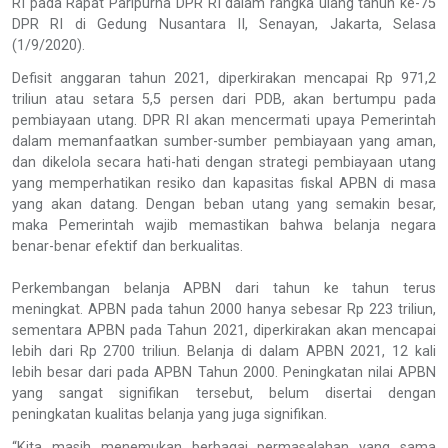
RI pada Rapat Paripurna DPR RI dalam rangka ulang tahun ke-75
DPR RI di Gedung Nusantara II, Senayan, Jakarta, Selasa
(1/9/2020).
Defisit anggaran tahun 2021, diperkirakan mencapai Rp 971,2
triliun atau setara 5,5 persen dari PDB, akan bertumpu pada
pembiayaan utang. DPR RI akan mencermati upaya Pemerintah
dalam memanfaatkan sumber-sumber pembiayaan yang aman,
dan dikelola secara hati-hati dengan strategi pembiayaan utang
yang memperhatikan resiko dan kapasitas fiskal APBN di masa
yang akan datang. Dengan beban utang yang semakin besar,
maka Pemerintah wajib memastikan bahwa belanja negara
benar-benar efektif dan berkualitas.
Perkembangan belanja APBN dari tahun ke tahun terus
meningkat. APBN pada tahun 2000 hanya sebesar Rp 223 triliun,
sementara APBN pada Tahun 2021, diperkirakan akan mencapai
lebih dari Rp 2700 triliun. Belanja di dalam APBN 2021, 12 kali
lebih besar dari pada APBN Tahun 2000. Peningkatan nilai APBN
yang sangat signifikan tersebut, belum disertai dengan
peningkatan kualitas belanja yang juga signifikan.
“Kita masih menemukan berbagai permasalahan yang sama