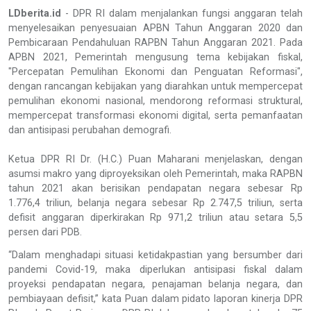
LDberita.id
- DPR RI dalam menjalankan fungsi anggaran telah
menyelesaikan penyesuaian APBN Tahun Anggaran 2020 dan
Pembicaraan Pendahuluan RAPBN Tahun Anggaran 2021. Pada
APBN 2021, Pemerintah mengusung tema kebijakan fiskal,
"Percepatan Pemulihan Ekonomi dan Penguatan Reformasi",
dengan rancangan kebijakan yang diarahkan untuk mempercepat
pemulihan ekonomi nasional, mendorong reformasi struktural,
mempercepat transformasi ekonomi digital, serta pemanfaatan
dan antisipasi perubahan demografi.
Ketua DPR RI Dr. (H.C.) Puan Maharani menjelaskan, dengan
asumsi makro yang diproyeksikan oleh Pemerintah, maka RAPBN
tahun 2021 akan berisikan pendapatan negara sebesar Rp
1.776,4 triliun, belanja negara sebesar Rp 2.747,5 triliun, serta
defisit anggaran diperkirakan Rp 971,2 triliun atau setara 5,5
persen dari PDB.
“Dalam menghadapi situasi ketidakpastian yang bersumber dari
pandemi Covid-19, maka diperlukan antisipasi fiskal dalam
proyeksi pendapatan negara, penajaman belanja negara, dan
pembiayaan defisit,” kata Puan dalam pidato laporan kinerja DPR