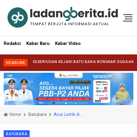
Redaksi
Kabar Baru
Kabar Video
TANTANG KESERIUSAN KEJARI BATU BARA BONGKAR DUGAAN KORUPS
HEADLINE
Home
Batubara
Arus Listrik di Putus, Mesin Pompa Air PDAM Tirta Tanjung Tak Berpungsi
BATUBARA