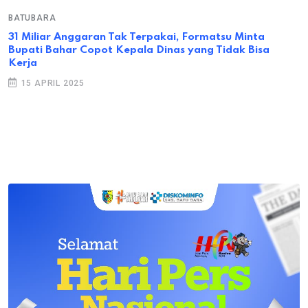
BATUBARA
31 Miliar Anggaran Tak Terpakai, Formatsu Minta
Bupati Bahar Copot Kepala Dinas yang Tidak Bisa
Kerja
15 APRIL 2025