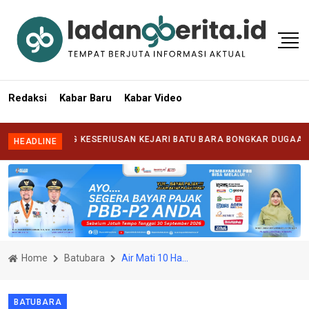
Redaksi
Kabar Baru
Kabar Video
TANTANG KESERIUSAN KEJARI BATU BARA BONGKAR DUGAAN KORUPSI
HEADLINE
Home
Batubara
Air Mati 10 Hari di Lima Puluh, DPRD "Kuliti" Manajemen PDAM Tirta Tanjung
BATUBARA