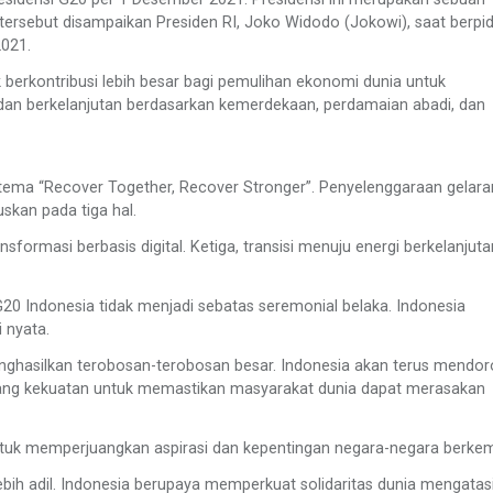
ersebut disampaikan Presiden RI, Joko Widodo (Jokowi), saat berpi
021.
 berkontribusi lebih besar bagi pemulihan ekonomi dunia untuk
, dan berkelanjutan berdasarkan kemerdekaan, perdamaian abadi, dan
 tema “Recover Together, Recover Stronger”. Penyelenggaraan gelara
skan pada tiga hal.
formasi berbasis digital. Ketiga, transisi menuju energi berkelanjuta
20 Indonesia tidak menjadi sebatas seremonial belaka. Indonesia
 nyata.
ghasilkan terobosan-terobosan besar. Indonesia akan terus mendo
ng kekuatan untuk memastikan masyarakat dunia dapat merasakan
 untuk memperjuangkan aspirasi dan kepentingan negara-negara berke
bih adil. Indonesia berupaya memperkuat solidaritas dunia mengatas