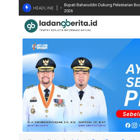
Bupati Baharuddin Dukung Pelestarian Bud
HEADLINE
2026
Kasus Korupsi Tata Kelola Minyak Pertam
Diserahkan ke JPU
Wakil Bupati Syafrizal Tinjau BERLAYAR, P
Pidato Optimistis di Apel ASN, Nelayan d
Bapenda Batu Bara Evaluasi Capaian PBB-
Optimalisasi PAD
FORMATSU Tantang Keseriusan Kejari Bat