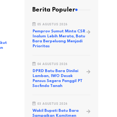
Berita Populer
NASIONAL
Menhan Pr
Pesawat He
05 AGUSTUS 2026
Penanggula
Pemprov Sumut Minta CSR
NASIONAL
Inalum Lebih Merata, Batu
15 FEBRUA
Bara Berpeluang Menjadi
Akut
Kebangkitan Nasional sebagai
Prioritas
an
Penyemangat Lawan Korupsi
23 MEI 2021
04 AGUSTUS 2026
DPRD Batu Bara Dinilai
Lamban, IWO Desak
Pansus Segera Panggil PT
Socfindo Tanah
03 AGUSTUS 2026
Wakil Bupati Batu Bara
Sampaikan Komitmen