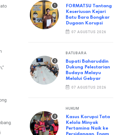
FORMATSU Tantang
dato
Keseriusan Kejari
Batu Bara Bongkar
Dugaan Korupsi
07 AGUSTUS 2026
n
BATUBARA
Bupati Baharuddin
Dukung Pelestarian
n,”
Budaya Melayu
Melalui Gebyar
07 AGUSTUS 2026
rong
HUKUM
Kasus Korupsi Tata
Kelola Minyak
mbang.
Pertamina Naik ke
i
Persidangan, Enam