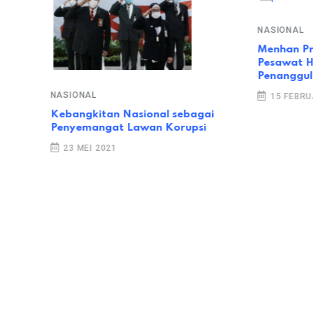
NASIONAL
Menhan P
Pesawat H
Penanggul
NASIONAL
15 FEBRU
Akut
Kebangkitan Nasional sebagai
kan
Penyemangat Lawan Korupsi
23 MEI 2021