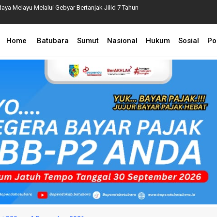
aya Melayu Melalui Gebyar Bertanjak Jilid 7 Tahun
ina Naik ke Persidangan, Enam Tersangka Resmi
Home
Batubara
Sumut
Nasional
Hukum
Sosial
Pol
astikan Pelayanan Publik Hadir hingga Desa
an Peternak Menanti Perubahan Nyata
P2 2026, Perkuat Sinergi Kecamatan dan Desa Demi
u Bara Bongkar Dugaan Korupsi di Dua OPD