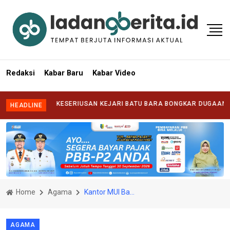
Redaksi
Kabar Baru
Kabar Video
NTANG KESERIUSAN KEJARI BATU BARA BONGKAR DUGAAN KORUPSI 
HEADLINE
Home
Agama
Kantor MUI Batu Bara Diresmikan oleh Pj. Bupati Heri Wahyudi
AGAMA